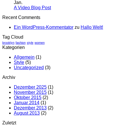
zu
post
Jan.
A
with
Keine
A Video Blog Post
Simple
A
Kommentare
Recent Comments
zu
Blog
Gallery
A
Post
Ein WordPress-Kommentator
zu
Hallo Welt!
Video
Blog
Tag Cloud
Post
brooklyn
fashion
style
women
Kategorien
Allgemein
(1)
Style
(5)
Uncategorized
(3)
Archiv
Dezember 2025
(1)
November 2015
(1)
Oktober 2015
(2)
Januar 2014
(1)
Dezember 2013
(2)
August 2013
(2)
Zuletzt