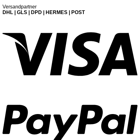
Versandpartner
DHL | GLS | DPD | HERMES | POST
V
P