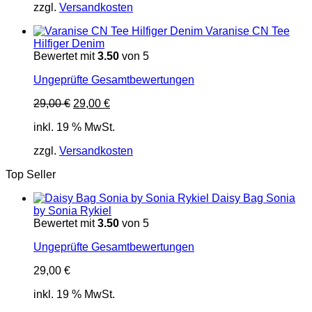
zzgl.
Versandkosten
Varanise CN Tee
Hilfiger Denim
Bewertet mit
3.50
von 5
Ungeprüfte Gesamtbewertungen
Ursprünglicher
Aktueller
29,00
€
29,00
€
Preis
Preis
inkl. 19 % MwSt.
war:
ist:
29,00 €
29,00 €.
zzgl.
Versandkosten
Top Seller
Daisy Bag Sonia
by Sonia Rykiel
Bewertet mit
3.50
von 5
Ungeprüfte Gesamtbewertungen
29,00
€
inkl. 19 % MwSt.