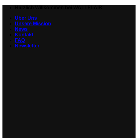
Zum
Herzlich Willkommen bei WALLFLAIR
Inhalt
Über Uns
springen
Unsere Mission
News
Kontakt
FAQ
Newsletter