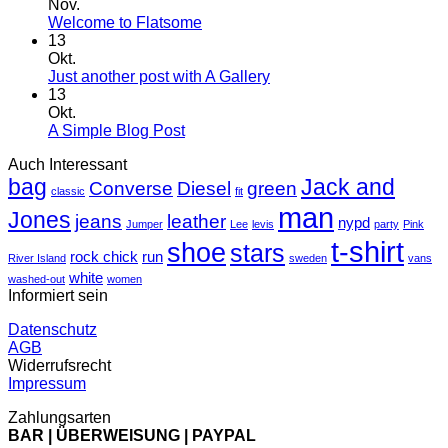
Welt!
Nov.
Keine
Welcome to Flatsome
Kommentare
13
zu
Okt.
Welcome
Keine
Just another post with A Gallery
to
Kommentare
13
Flatsome
zu
Okt.
Just
Keine
A Simple Blog Post
another
Kommentare
Auch Interessant
zu
post
bag
A
with
Jack and
Converse
Diesel
green
classic
fit
Simple
A
man
Jones
Blog
Gallery
jeans
leather
nypd
Jumper
Lee
levis
party
Pink
Post
t-shirt
shoe
stars
rock chick
run
River Island
sweden
vans
white
washed-out
women
Informiert sein
Datenschutz
AGB
Widerrufsrecht
Impressum
Zahlungsarten
BAR | ÜBERWEISUNG | PAYPAL