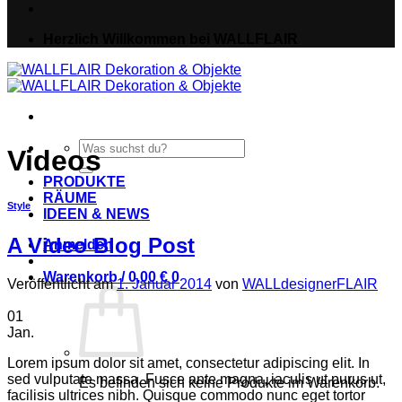
Herzlich Willkommen bei WALLFLAIR
Suche
Videos
nach:
PRODUKTE
RÄUME
Style
IDEEN & NEWS
A Video Blog Post
Anmelden
Warenkorb /
0,00
€
0
Veröffentlicht am
1. Januar 2014
von
WALLdesignerFLAIR
01
Jan.
Lorem ipsum dolor sit amet, consectetur adipiscing elit. In
sed vulputate massa. Fusce ante magna, iaculis ut purus ut,
Es befinden sich keine Produkte im Warenkorb.
facilisis ultrices nibh. Quisque commodo nunc eget tortor