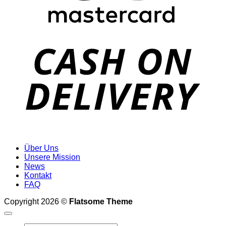
D
Über Uns
Unsere Mission
News
Kontakt
FAQ
Copyright 2026 ©
Flatsome Theme