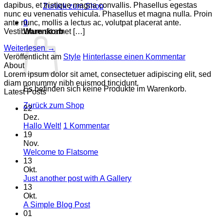
dapibus, et tristique magna convallis. Phasellus egestas
Zurück zum Shop
nunc eu venenatis vehicula. Phasellus et magna nulla. Proin
ante nunc, mollis a lectus ac, volutpat placerat ante.
0
Vestibulum sit amet […]
Warenkorb
Weiterlesen
→
Veröffentlicht am
Style
Hinterlasse einen Kommentar
About
Lorem ipsum dolor sit amet, consectetuer adipiscing elit, sed
diam nonummy nibh euismod tincidunt.
Es befinden sich keine Produkte im Warenkorb.
Latest Posts
Zurück zum Shop
22
Dez.
zu
Hallo Welt!
1 Kommentar
Hallo
19
Welt!
Nov.
Keine
Welcome to Flatsome
Kommentare
13
zu
Okt.
Welcome
Keine
Just another post with A Gallery
to
Kommentare
13
Flatsome
zu
Okt.
Just
Keine
A Simple Blog Post
another
Kommentare
01