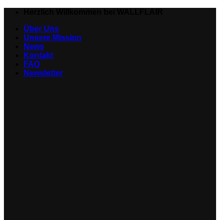
Zum
Herzlich Willkommen bei WALLFLAIR
Inhalt
Über Uns
springen
Unsere Mission
News
Kontakt
FAQ
Newsletter