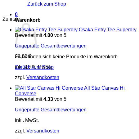
Zurück zum Shop
0
Zuletzt
Warenkorb
Osaka Entry Tee Superdry
Bewertet mit
4.00
von 5
Ungeprüfte Gesamtbewertungen
29,00
€
Es befinden sich keine Produkte im Warenkorb.
inkl. 19 % MwSt.
Zurück zum Shop
zzgl.
Versandkosten
All Star Canvas Hi
Converse
Bewertet mit
4.33
von 5
Ungeprüfte Gesamtbewertungen
inkl. MwSt.
zzgl.
Versandkosten