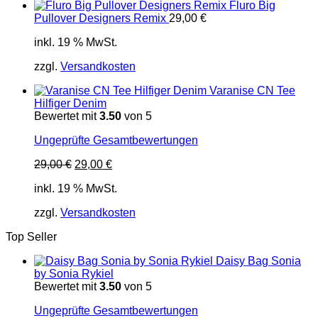
Fluro Big
Pullover Designers Remix
29,00
€
inkl. 19 % MwSt.
zzgl.
Versandkosten
Varanise CN Tee
Hilfiger Denim
Bewertet mit
3.50
von 5
Ungeprüfte Gesamtbewertungen
Ursprünglicher
Aktueller
29,00
€
29,00
€
Preis
Preis
inkl. 19 % MwSt.
war:
ist:
29,00 €
29,00 €.
zzgl.
Versandkosten
Top Seller
Daisy Bag Sonia
by Sonia Rykiel
Bewertet mit
3.50
von 5
Ungeprüfte Gesamtbewertungen