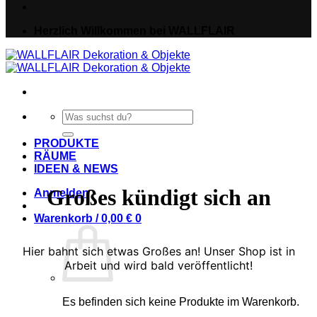
Herzlich Willkommen bei WALLFLAIR
Suche
nach:
PRODUKTE
RÄUME
IDEEN & NEWS
Großes kündigt sich an
Anmelden
Warenkorb /
0,00
€
0
Hier bahnt sich etwas Großes an! Unser Shop ist in
Arbeit und wird bald veröffentlicht!
Es befinden sich keine Produkte im Warenkorb.