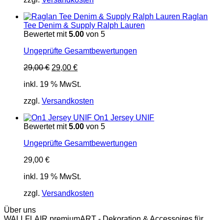
Raglan
Tee Denim & Supply Ralph Lauren
Bewertet mit
5.00
von 5
Ungeprüfte Gesamtbewertungen
Ursprünglicher
Aktueller
29,00
€
29,00
€
Preis
Preis
inkl. 19 % MwSt.
war:
ist:
29,00 €
29,00 €.
zzgl.
Versandkosten
On1 Jersey UNIF
Bewertet mit
5.00
von 5
Ungeprüfte Gesamtbewertungen
29,00
€
inkl. 19 % MwSt.
zzgl.
Versandkosten
Über uns
WALLFLAIR premiumART - Dekoration & Accessoires für