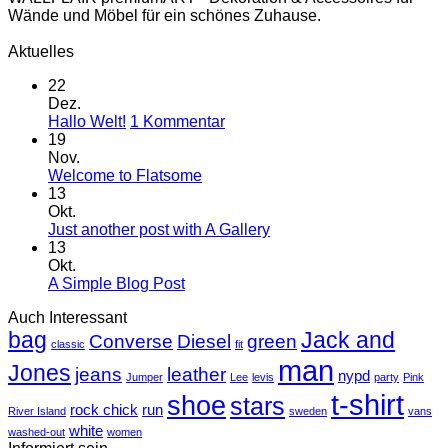
Wände und Möbel für ein schönes Zuhause.
Aktuelles
22
Dez.
zu
Hallo Welt!
1 Kommentar
Hallo
19
Welt!
Nov.
Keine
Welcome to Flatsome
Kommentare
13
zu
Okt.
Welcome
Keine
Just another post with A Gallery
to
Kommentare
13
Flatsome
zu
Okt.
Just
Keine
A Simple Blog Post
another
Kommentare
Auch Interessant
zu
post
bag
A
with
Jack and
Converse
Diesel
green
classic
fit
Simple
A
man
Jones
Blog
Gallery
jeans
leather
nypd
Jumper
Lee
levis
party
Pink
Post
t-shirt
shoe
stars
rock chick
run
River Island
sweden
vans
white
washed-out
women