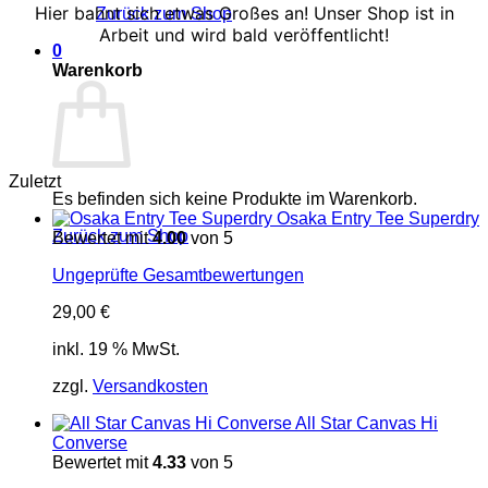
Hier bahnt sich etwas Großes an! Unser Shop ist in
Zurück zum Shop
Arbeit und wird bald veröffentlicht!
0
Warenkorb
Zuletzt
Es befinden sich keine Produkte im Warenkorb.
Osaka Entry Tee Superdry
Zurück zum Shop
Bewertet mit
4.00
von 5
Ungeprüfte Gesamtbewertungen
29,00
€
inkl. 19 % MwSt.
zzgl.
Versandkosten
All Star Canvas Hi
Converse
Bewertet mit
4.33
von 5