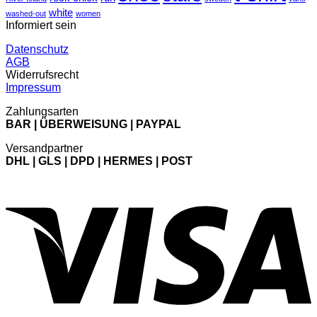
white
washed-out
women
Informiert sein
Datenschutz
AGB
Widerrufsrecht
Impressum
Zahlungsarten
BAR | ÜBERWEISUNG | PAYPAL
Versandpartner
DHL | GLS | DPD | HERMES | POST
V