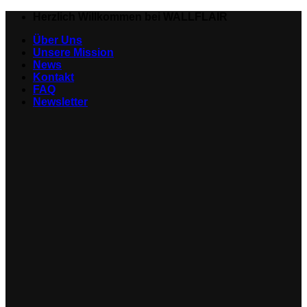
Zum
Herzlich Willkommen bei WALLFLAIR
Inhalt
Über Uns
springen
Unsere Mission
News
Kontakt
FAQ
Newsletter