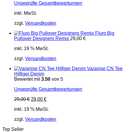
Ungeprüfte Gesamtbewertungen
inkl. MwSt.
zzgl.
Versandkosten
Fluro Big
Pullover Designers Remix
29,00
€
inkl. 19 % MwSt.
zzgl.
Versandkosten
Varanise CN Tee
Hilfiger Denim
Bewertet mit
3.50
von 5
Ungeprüfte Gesamtbewertungen
Ursprünglicher
Aktueller
29,00
€
29,00
€
Preis
Preis
inkl. 19 % MwSt.
war:
ist:
29,00 €
29,00 €.
zzgl.
Versandkosten
Top Seller