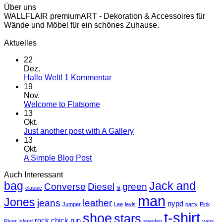
Über uns
WALLFLAIR premiumART - Dekoration & Accessoires für
Wände und Möbel für ein schönes Zuhause.
Aktuelles
22
Dez.
zu
Hallo Welt!
1 Kommentar
Hallo
19
Welt!
Nov.
Keine
Welcome to Flatsome
Kommentare
13
zu
Okt.
Welcome
Keine
Just another post with A Gallery
to
Kommentare
13
Flatsome
zu
Okt.
Just
Keine
A Simple Blog Post
another
Kommentare
Auch Interessant
zu
post
bag
A
with
Jack and
Converse
Diesel
green
classic
fit
Simple
A
man
Jones
Blog
Gallery
jeans
leather
nypd
Jumper
Lee
levis
party
Pink
Post
t-shirt
shoe
stars
rock chick
run
River Island
sweden
vans