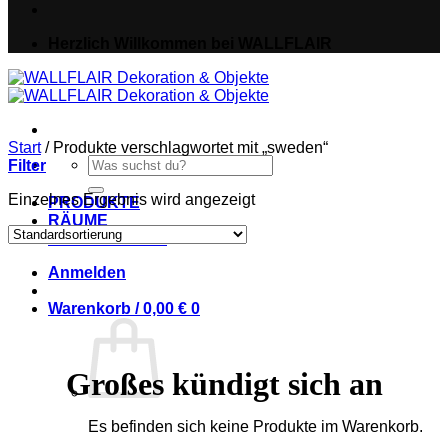
Herzlich Willkommen bei WALLFLAIR
Start
/
Produkte verschlagwortet mit „sweden“
Suche
Filter
nach:
Einzelnes Ergebnis wird angezeigt
PRODUKTE
RÄUME
IDEEN & NEWS
Anmelden
Warenkorb /
0,00
€
0
Großes kündigt sich an
Es befinden sich keine Produkte im Warenkorb.