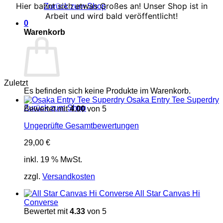
Hier bahnt sich etwas Großes an! Unser Shop ist in
Zurück zum Shop
Arbeit und wird bald veröffentlicht!
0
Warenkorb
Zuletzt
Es befinden sich keine Produkte im Warenkorb.
Osaka Entry Tee Superdry
Zurück zum Shop
Bewertet mit
4.00
von 5
Ungeprüfte Gesamtbewertungen
29,00
€
inkl. 19 % MwSt.
zzgl.
Versandkosten
All Star Canvas Hi
Converse
Bewertet mit
4.33
von 5