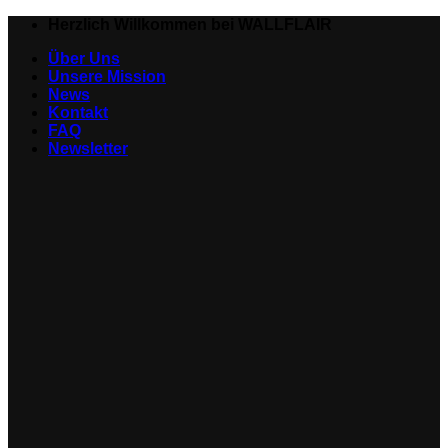
Zum
Herzlich Willkommen bei WALLFLAIR
Inhalt
Über Uns
springen
Unsere Mission
News
Kontakt
FAQ
Newsletter