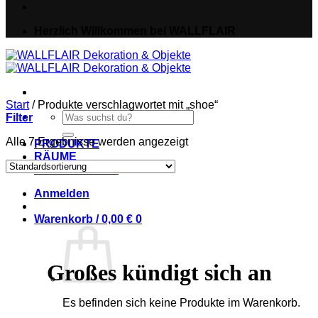
Herzlich Willkommen bei WALLFLAIR
Start
/
Produkte verschlagwortet mit „shoe“
Suche
Filter
nach:
Alle 7 Ergebnisse werden angezeigt
PRODUKTE
RÄUME
IDEEN & NEWS
Anmelden
Warenkorb /
0,00
€
0
Großes kündigt sich an
Es befinden sich keine Produkte im Warenkorb.