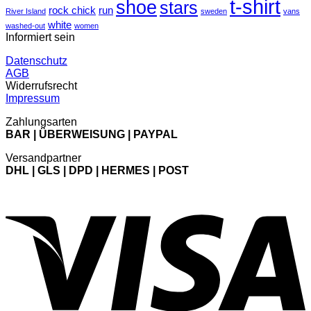
t-shirt
shoe
stars
rock chick
run
River Island
sweden
vans
white
washed-out
women
Informiert sein
Datenschutz
AGB
Widerrufsrecht
Impressum
Zahlungsarten
BAR | ÜBERWEISUNG | PAYPAL
Versandpartner
DHL | GLS | DPD | HERMES | POST
V