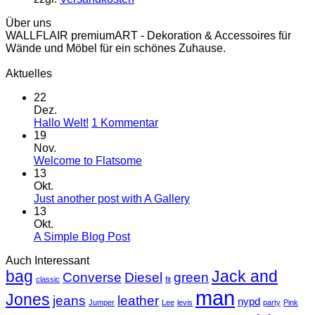
Über uns
WALLFLAIR premiumART - Dekoration & Accessoires für
Wände und Möbel für ein schönes Zuhause.
Aktuelles
22
Dez.
zu
Hallo Welt!
1 Kommentar
Hallo
19
Welt!
Nov.
Keine
Welcome to Flatsome
Kommentare
13
zu
Okt.
Welcome
Keine
Just another post with A Gallery
to
Kommentare
13
Flatsome
zu
Okt.
Just
Keine
A Simple Blog Post
another
Kommentare
Auch Interessant
zu
post
bag
A
with
Jack and
Converse
Diesel
green
classic
fit
Simple
A
man
Jones
Blog
Gallery
jeans
leather
nypd
Jumper
Lee
levis
party
Pink
Post