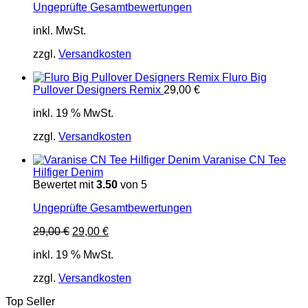
Ungeprüfte Gesamtbewertungen
inkl. MwSt.
zzgl.
Versandkosten
Fluro Big
Pullover Designers Remix
29,00
€
inkl. 19 % MwSt.
zzgl.
Versandkosten
Varanise CN Tee
Hilfiger Denim
Bewertet mit
3.50
von 5
Ungeprüfte Gesamtbewertungen
Ursprünglicher
Aktueller
29,00
€
29,00
€
Preis
Preis
inkl. 19 % MwSt.
war:
ist:
29,00 €
29,00 €.
zzgl.
Versandkosten
Top Seller