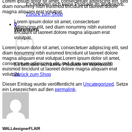
Lorem ipsum dolor sit amet, consectetuer adipiscing elit, sed
Es befinden sich keine Produkte im Warenkorb.
diam nonummy nibh euismod tincidunt ut laoreet dolore
magna aliquam erat volutpat.
Zurück zum Shop
Lorem ipsum dolor sit amet, consectetuer
0
adipiscing elit, sed diam nonummy nibh euismod
Warenkorb
tincidunt ut laoreet dolore magna aliquam erat
volutpat.
Lorem ipsum dolor sit amet, consectetuer adipiscing elit, sed
diam nonummy nibh euismod tincidunt ut laoreet dolore
magna aliquam erat volutpat.Lorem ipsum dolor sit amet,
consectetuer adipiscing elit, sed diam nonummy nibh
Es befinden sich keine Produkte im Warenkorb.
euismod tincidunt ut laoreet dolore magna aliquam erat
volutpat.
Zurück zum Shop
Dieser Eintrag wurde veröffentlicht am
Uncategorized
. Setze
ein Lesezeichen auf den
permalink
.
WALLdesignerFLAIR