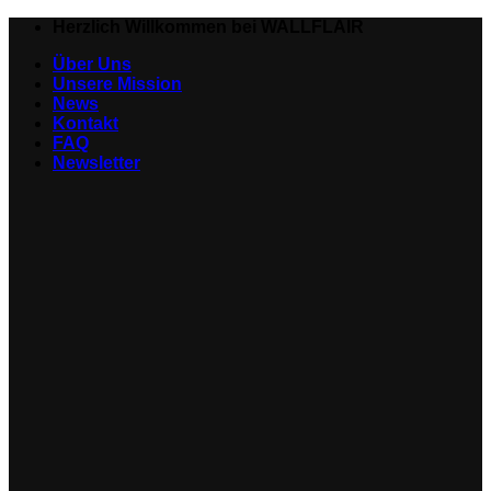
Zum
Herzlich Willkommen bei WALLFLAIR
Inhalt
Über Uns
springen
Unsere Mission
News
Kontakt
FAQ
Newsletter