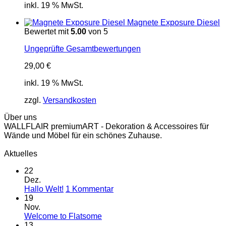
inkl. 19 % MwSt.
Magnete Exposure Diesel
Bewertet mit
5.00
von 5
Ungeprüfte Gesamtbewertungen
29,00
€
inkl. 19 % MwSt.
zzgl.
Versandkosten
Über uns
WALLFLAIR premiumART - Dekoration & Accessoires für
Wände und Möbel für ein schönes Zuhause.
Aktuelles
22
Dez.
zu
Hallo Welt!
1 Kommentar
Hallo
19
Welt!
Nov.
Keine
Welcome to Flatsome
Kommentare
13