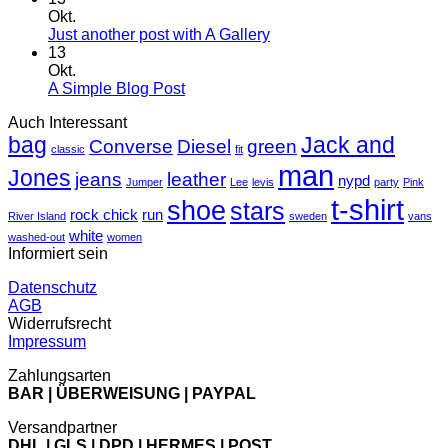
zu
Okt.
Welcome
Keine
Just another post with A Gallery
to
Kommentare
13
Flatsome
zu
Okt.
Just
Keine
A Simple Blog Post
another
Kommentare
Auch Interessant
zu
post
bag
A
with
Jack and
Converse
Diesel
green
classic
fit
Simple
A
man
Jones
Blog
Gallery
jeans
leather
nypd
Jumper
Lee
levis
party
Pink
Post
t-shirt
shoe
stars
rock chick
run
River Island
sweden
vans
white
washed-out
women
Informiert sein
Datenschutz
AGB
Widerrufsrecht
Impressum
Zahlungsarten
BAR | ÜBERWEISUNG | PAYPAL
Versandpartner
DHL | GLS | DPD | HERMES | POST