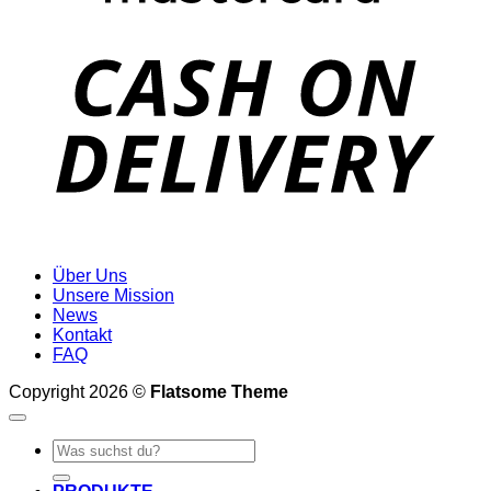
D
Über Uns
Unsere Mission
News
Kontakt
FAQ
Copyright 2026 ©
Flatsome Theme
Suche
nach: