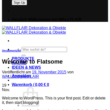
Herzlich Willkommen bei WALLFLAIR
Suche
Uncategorized
nach:
PRODUKTE
Welcome to Flatsome
RÄUME
IDEEN & NEWS
Veröffentlicht am
19. November 2015
von
Anmelden
WALLdesignerFLAIR
Warenkorb /
0,00
€
0
19
Nov.
Welcome to WordPress. This is your first post. Edit or delete
it, then start blogging!