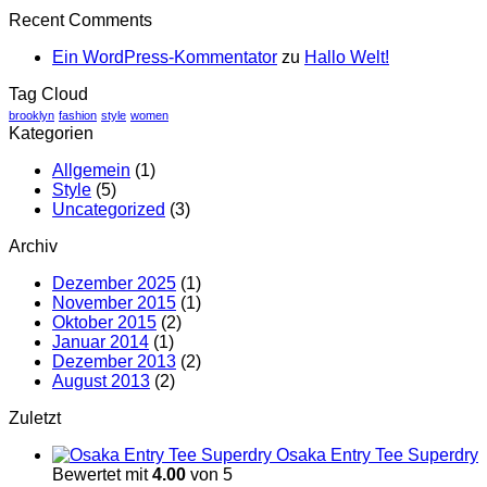
Simple
A
Kommentare
Recent Comments
zu
Blog
Gallery
A
Post
Ein WordPress-Kommentator
zu
Hallo Welt!
Video
Blog
Tag Cloud
Post
brooklyn
fashion
style
women
Kategorien
Allgemein
(1)
Style
(5)
Uncategorized
(3)
Archiv
Dezember 2025
(1)
November 2015
(1)
Oktober 2015
(2)
Januar 2014
(1)
Dezember 2013
(2)
August 2013
(2)
Zuletzt
Osaka Entry Tee Superdry
Bewertet mit
4.00
von 5