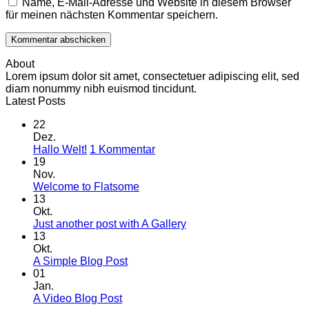
Name, E-Mail-Adresse und Website in diesem Browser
für meinen nächsten Kommentar speichern.
About
Lorem ipsum dolor sit amet, consectetuer adipiscing elit, sed
diam nonummy nibh euismod tincidunt.
Latest Posts
22
Dez.
zu
Hallo Welt!
1 Kommentar
Hallo
19
Welt!
Nov.
Keine
Welcome to Flatsome
Kommentare
13
zu
Okt.
Welcome
Keine
Just another post with A Gallery
to
Kommentare
13
Flatsome
zu
Okt.
Just
Keine
A Simple Blog Post
another
Kommentare
01
zu
post
Jan.
A
with
Keine
A Video Blog Post