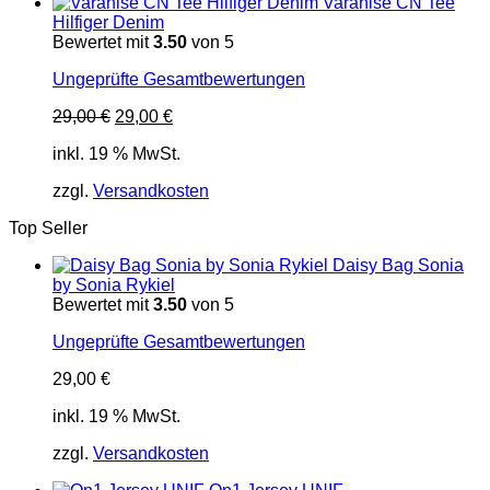
Varanise CN Tee
Hilfiger Denim
Bewertet mit
3.50
von 5
Ungeprüfte Gesamtbewertungen
Ursprünglicher
Aktueller
29,00
€
29,00
€
Preis
Preis
inkl. 19 % MwSt.
war:
ist:
29,00 €
29,00 €.
zzgl.
Versandkosten
Top Seller
Daisy Bag Sonia
by Sonia Rykiel
Bewertet mit
3.50
von 5
Ungeprüfte Gesamtbewertungen
29,00
€
inkl. 19 % MwSt.
zzgl.
Versandkosten