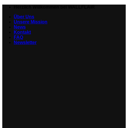
Zum
Herzlich Willkommen bei WALLFLAIR
Inhalt
Über Uns
springen
Unsere Mission
News
Kontakt
FAQ
Newsletter