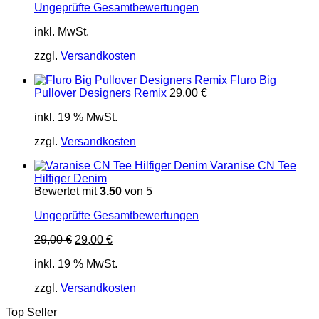
Ungeprüfte Gesamtbewertungen
inkl. MwSt.
zzgl.
Versandkosten
Fluro Big
Pullover Designers Remix
29,00
€
inkl. 19 % MwSt.
zzgl.
Versandkosten
Varanise CN Tee
Hilfiger Denim
Bewertet mit
3.50
von 5
Ungeprüfte Gesamtbewertungen
Ursprünglicher
Aktueller
29,00
€
29,00
€
Preis
Preis
inkl. 19 % MwSt.
war:
ist:
29,00 €
29,00 €.
zzgl.
Versandkosten
Top Seller