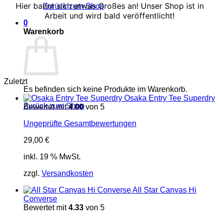
Hier bahnt sich etwas Großes an! Unser Shop ist in
Zurück zum Shop
Arbeit und wird bald veröffentlicht!
0
Warenkorb
Zuletzt
Es befinden sich keine Produkte im Warenkorb.
Osaka Entry Tee Superdry
Zurück zum Shop
Bewertet mit
4.00
von 5
Ungeprüfte Gesamtbewertungen
29,00
€
inkl. 19 % MwSt.
zzgl.
Versandkosten
All Star Canvas Hi
Converse
Bewertet mit
4.33
von 5