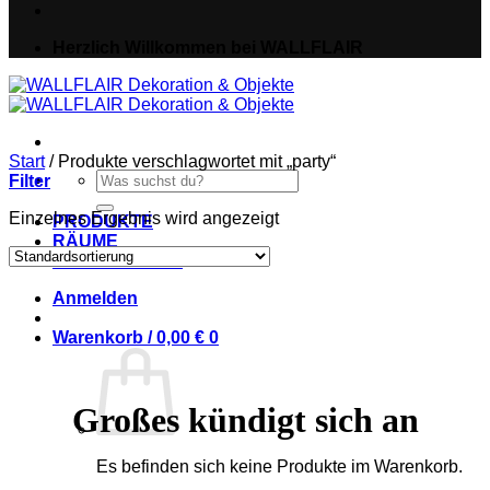
Herzlich Willkommen bei WALLFLAIR
Start
/
Produkte verschlagwortet mit „party“
Suche
Filter
nach:
Einzelnes Ergebnis wird angezeigt
PRODUKTE
RÄUME
IDEEN & NEWS
Anmelden
Warenkorb /
0,00
€
0
Großes kündigt sich an
Es befinden sich keine Produkte im Warenkorb.