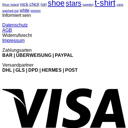
t-shirt
shoe
stars
rock chick
run
River Island
sweden
vans
white
washed-out
women
Informiert sein
Datenschutz
AGB
Widerrufsrecht
Impressum
Zahlungsarten
BAR | ÜBERWEISUNG | PAYPAL
Versandpartner
DHL | GLS | DPD | HERMES | POST
V