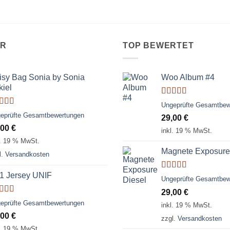
ER
TOP BEWERTET
isy Bag Sonia by Sonia
Woo Album #4
kiel
Bewertet
Ungeprüfte Gesamtbew
mit
5.00
von
ertet
eprüfte Gesamtbewertungen
29,00
€
5
t
3.50
,00
€
 5
inkl. 19 % MwSt.
l. 19 % MwSt.
Magnete Exposure
l.
Versandkosten
1 Jersey UNIF
Bewertet
Ungeprüfte Gesamtbew
mit
5.00
von
29,00
€
5
ertet
eprüfte Gesamtbewertungen
inkl. 19 % MwSt.
t
5.00
von
,00
€
zzgl.
Versandkosten
l. 19 % MwSt.