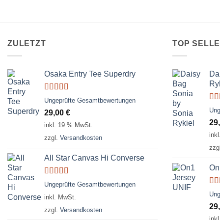
ZULETZT
TOP SELL
Osaka Entry Tee Superdry
Da
Ry
Bewertet
Ungeprüfte Gesamtbewertungen
mit
4.00
Bew
Ung
29,00
€
von 5
mi
29
von
inkl. 19 % MwSt.
ink
zzgl.
Versandkosten
zzg
All Star Canvas Hi Converse
On
Bewertet
Ungeprüfte Gesamtbewertungen
mit
4.33
Bew
Ung
inkl. MwSt.
von 5
mi
29
5
zzgl.
Versandkosten
ink