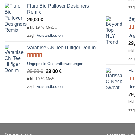
Fluro Big Pullover Designers
zzg
Remix
Be
29,00
€
inkl. 19 % MwSt.
Bew
zzgl.
Versandkosten
Ung
mi
29
von
Varanise CN Tee Hilfiger Denim
ink
zzg
Bewertet
Ungeprüfte Gesamtbewertungen
mit
3.50
Ha
Ursprünglicher
Aktueller
29,00
€
29,00
€
von 5
Preis
Preis
inkl. 19 % MwSt.
war:
ist:
Bew
zzgl.
Versandkosten
Ung
29,00 €
29,00 €.
mi
29
von
ink
zzg