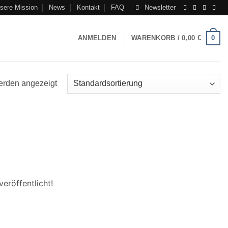
sere Mission
News
Kontakt
FAQ
Newsletter
0
ANMELDEN
WARENKORB /
0,00
€
erden angezeigt
eröffentlicht!