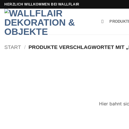
Zum
HERZLICH WILLKOMMEN BEI WALLFLAIR
Inhalt
springen
PRODUKT
START
/
PRODUKTE VERSCHLAGWORTET MIT „
Hier bahnt si