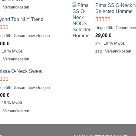
Pima SS O-Neck
l.
Versandkosten
Selected Homme
yond Top NLY Trend
Bewertet
Ungeprüfte Gesamtbew
mit
5.00
von
ertet
29,00
€
eprüfte Gesamtbewertungen
5
t
3.50
,00
€
inkl. 19 % MwSt.
 5
l. 19 % MwSt.
zzgl.
Versandkosten
l.
Versandkosten
rissa O-Neck Sweat
ertet
eprüfte Gesamtbewertungen
t
4.00
,00
€
 5
l. 19 % MwSt.
l.
Versandkosten