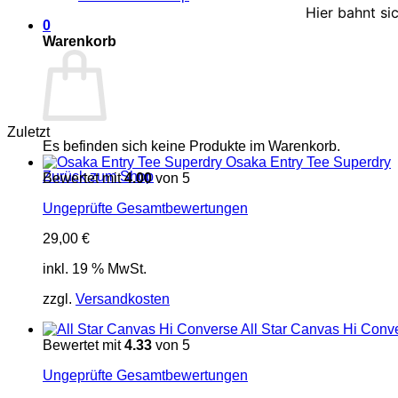
Hier bahnt si
0
Warenkorb
Zuletzt
Es befinden sich keine Produkte im Warenkorb.
Osaka Entry Tee Superdry
Zurück zum Shop
Bewertet mit
4.00
von 5
Ungeprüfte Gesamtbewertungen
29,00
€
inkl. 19 % MwSt.
zzgl.
Versandkosten
All Star Canvas Hi Conv
Bewertet mit
4.33
von 5
Ungeprüfte Gesamtbewertungen