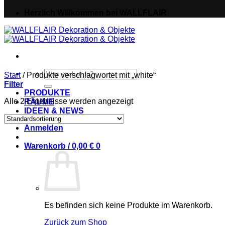
Herzlich Willkommen bei WALLFLAIR
Suche
Start
/
Produkte verschlagwortet mit „white“
nach:
Filter
PRODUKTE
Alle 2 Ergebnisse werden angezeigt
RÄUME
IDEEN & NEWS
Anmelden
Warenkorb /
0,00
€
0
Es befinden sich keine Produkte im Warenkorb.
Zurück zum Shop