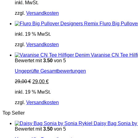
inkl. MwSt.
zzgl.
Versandkosten
Fluro Big Pullov
inkl. 19 % MwSt.
zzgl.
Versandkosten
Varanise CN Tee Hilf
Bewertet mit
3.50
von 5
Ungeprüfte Gesamtbewertungen
Ursprünglicher
Aktueller
29,00
€
29,00
€
Preis
Preis
inkl. 19 % MwSt.
war:
ist:
29,00 €
29,00 €.
zzgl.
Versandkosten
Top Seller
Daisy Bag Sonia by
Bewertet mit
3.50
von 5