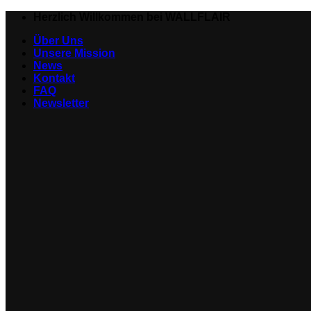
Zum
Herzlich Willkommen bei WALLFLAIR
Inhalt
Über Uns
springen
Unsere Mission
News
Kontakt
FAQ
Newsletter