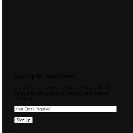
Sign up for Newsletter
Signup for our newsletter to get notified about
sales and new products. Add any text here or
remove it.