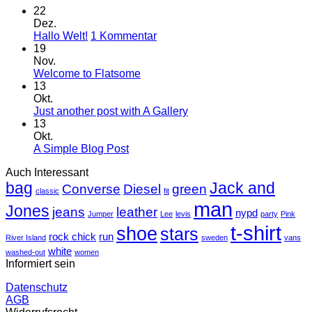
22
Dez.
zu
Hallo Welt!
1 Kommentar
Hallo
19
Welt!
Nov.
Keine
Welcome to Flatsome
Kommentare
13
zu
Okt.
Welcome
Keine
Just another post with A Gallery
to
Kommentare
13
Flatsome
zu
Okt.
Just
Keine
A Simple Blog Post
another
Kommentare
Auch Interessant
zu
post
bag
A
with
Jack and
Converse
Diesel
green
classic
fit
Simple
A
man
Jones
Blog
Gallery
jeans
leather
nypd
Jumper
Lee
levis
party
Pink
Post
t-shirt
shoe
stars
rock chick
run
River Island
sweden
vans
white
washed-out
women
Informiert sein
Datenschutz
AGB