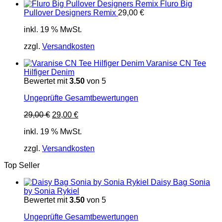
Fluro Big
Pullover Designers Remix
29,00
€
inkl. 19 % MwSt.
zzgl.
Versandkosten
Varanise CN Tee
Hilfiger Denim
Bewertet mit
3.50
von 5
Ungeprüfte Gesamtbewertungen
Ursprünglicher
Aktueller
29,00
€
29,00
€
Preis
Preis
inkl. 19 % MwSt.
war:
ist:
29,00 €
29,00 €.
zzgl.
Versandkosten
Top Seller
Daisy Bag Sonia
by Sonia Rykiel
Bewertet mit
3.50
von 5
Ungeprüfte Gesamtbewertungen