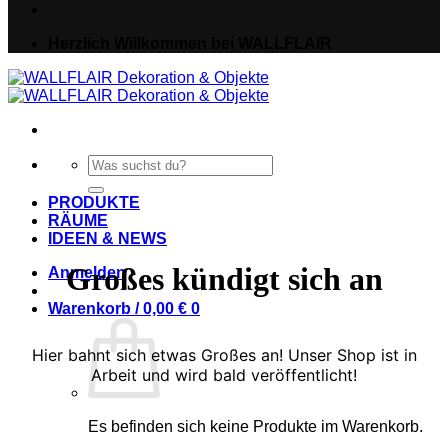
Herzlich Willkommen bei WALLFLAIR
Suche
nach:
PRODUKTE
RÄUME
IDEEN & NEWS
Großes kündigt sich an
Anmelden
Warenkorb /
0,00
€
0
Hier bahnt sich etwas Großes an! Unser Shop ist in
Arbeit und wird bald veröffentlicht!
Es befinden sich keine Produkte im Warenkorb.