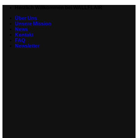
Zum
Herzlich Willkommen bei WALLFLAIR
Inhalt
Über Uns
springen
Unsere Mission
News
Kontakt
FAQ
Newsletter