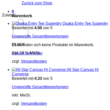
Zurück zum Shop
0
Zuletzt
Warenkorb
Osaka Entry Tee Superdry
Bewertet mit
4.00
von 5
Ungeprüfte Gesamtbewertungen
29,00
€
Es befinden sich keine Produkte im Warenkorb.
inkl. 19 % MwSt.
Zurück zum Shop
zzgl.
Versandkosten
All Star Canvas Hi
Converse
Bewertet mit
4.33
von 5
Ungeprüfte Gesamtbewertungen
inkl. MwSt.
zzgl.
Versandkosten