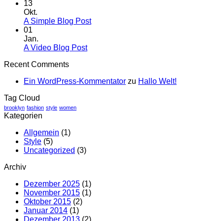
to
Kommentare
13
Flatsome
zu
Okt.
Just
Keine
A Simple Blog Post
another
Kommentare
01
zu
post
Jan.
A
with
Keine
A Video Blog Post
Simple
A
Kommentare
Recent Comments
zu
Blog
Gallery
A
Post
Ein WordPress-Kommentator
zu
Hallo Welt!
Video
Blog
Tag Cloud
Post
brooklyn
fashion
style
women
Kategorien
Allgemein
(1)
Style
(5)
Uncategorized
(3)
Archiv
Dezember 2025
(1)
November 2015
(1)
Oktober 2015
(2)
Januar 2014
(1)
Dezember 2013
(2)