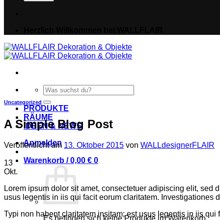
Herzlich Willkommen bei WALLFLAIR
Suche
nach:
Uncategorized
PRODUKTE
RÄUME
A Simple Blog Post
IDEEN & NEWS
Anmelden
Veröffentlicht am
13. Oktober 2015
von
WALLdesignerFLAIR
Warenkorb /
0,00
€
0
13
Okt.
Lorem ipsum dolor sit amet, consectetuer adipiscing elit, sed
usus legentis in iis qui facit eorum claritatem. Investigatione
Typi non habent claritatem insitam; est usus legentis in iis qui
Es befinden sich keine Produkte im Warenkorb.