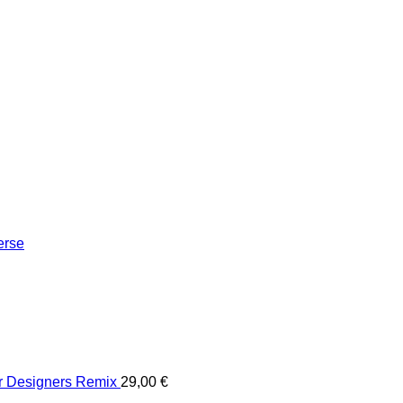
erse
er Designers Remix
29,00
€