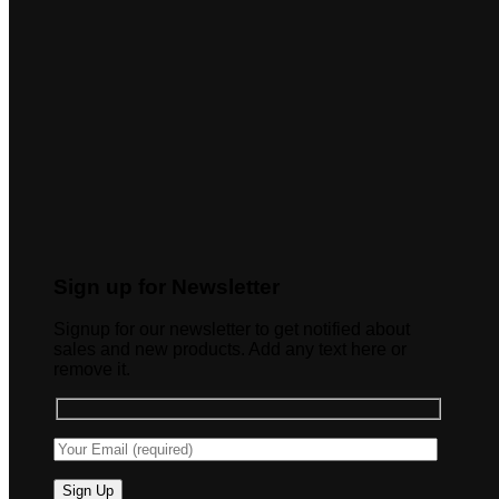
Sign up for Newsletter
Signup for our newsletter to get notified about
sales and new products. Add any text here or
remove it.