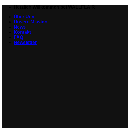
Zum
Herzlich Willkommen bei WALLFLAIR
Inhalt
Über Uns
springen
Unsere Mission
News
Kontakt
FAQ
Newsletter