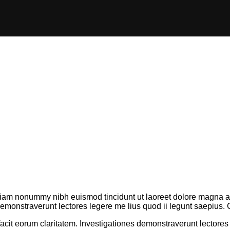
 diam nonummy nibh euismod tincidunt ut laoreet dolore magna al
s demonstraverunt lectores legere me lius quod ii legunt saepius
 facit eorum claritatem. Investigationes demonstraverunt lectores