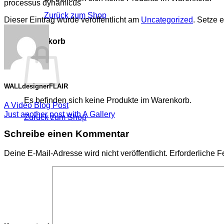
processus dynamicus
Zurück zum Shop
Dieser Eintrag wurde veröffentlicht am
Uncategorized
. Setze 
0
Warenkorb
WALLdesignerFLAIR
Es befinden sich keine Produkte im Warenkorb.
A Video Blog Post
Just another post with A Gallery
Zurück zum Shop
Schreibe einen Kommentar
Deine E-Mail-Adresse wird nicht veröffentlicht.
Erforderliche F