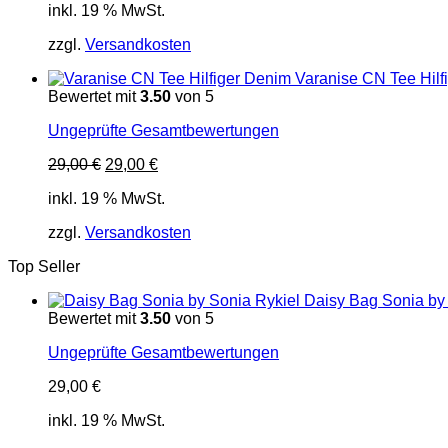
inkl. 19 % MwSt.
zzgl.
Versandkosten
Varanise CN Tee Hilf
Bewertet mit
3.50
von 5
Ungeprüfte Gesamtbewertungen
Ursprünglicher
Aktueller
29,00
€
29,00
€
Preis
Preis
inkl. 19 % MwSt.
war:
ist:
29,00 €
29,00 €.
zzgl.
Versandkosten
Top Seller
Daisy Bag Sonia by
Bewertet mit
3.50
von 5
Ungeprüfte Gesamtbewertungen
29,00
€
inkl. 19 % MwSt.