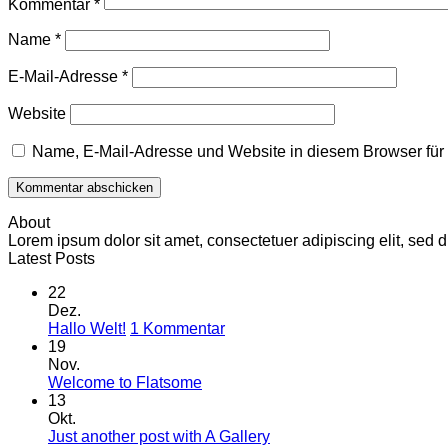
Kommentar
*
Name
*
E-Mail-Adresse
*
Website
Name, E-Mail-Adresse und Website in diesem Browser fü
About
Lorem ipsum dolor sit amet, consectetuer adipiscing elit, se
Latest Posts
22
Dez.
zu
Hallo Welt!
1 Kommentar
Hallo
19
Welt!
Nov.
Keine
Welcome to Flatsome
Kommentare
13
zu
Okt.
Welcome
Keine
Just another post with A Gallery