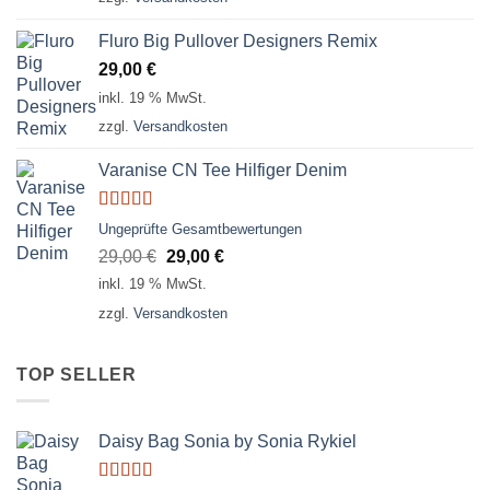
Fluro Big Pullover Designers Remix
29,00
€
inkl. 19 % MwSt.
zzgl.
Versandkosten
Varanise CN Tee Hilfiger Denim
Bewertet
Ungeprüfte Gesamtbewertungen
mit
3.50
Ursprünglicher
Aktueller
29,00
€
29,00
€
von 5
Preis
Preis
inkl. 19 % MwSt.
war:
ist:
zzgl.
Versandkosten
29,00 €
29,00 €.
TOP SELLER
Daisy Bag Sonia by Sonia Rykiel