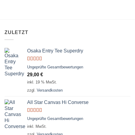
ZULETZT
Osaka Entry Tee Superdry
Bewertet
Ungeprüfte Gesamtbewertungen
mit
4.00
29,00
€
von 5
inkl. 19 % MwSt.
zzgl.
Versandkosten
All Star Canvas Hi Converse
Bewertet
Ungeprüfte Gesamtbewertungen
mit
4.33
inkl. MwSt.
von 5
zzgl.
Versandkosten