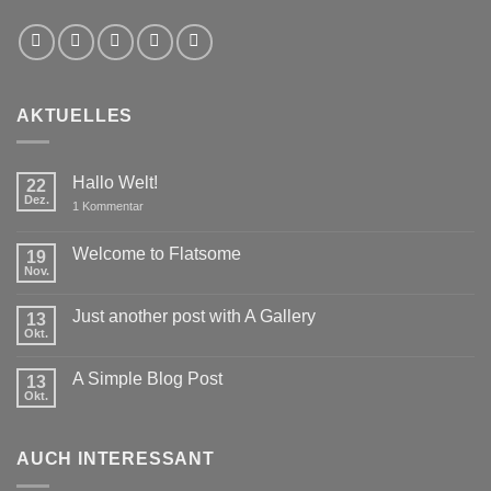
AKTUELLES
Hallo Welt!
22
Dez.
zu
1 Kommentar
Hallo
Welt!
Welcome to Flatsome
19
Nov.
Keine
Kommentare
zu
Just another post with A Gallery
13
Welcome
to
Okt.
Keine
Flatsome
Kommentare
zu
A Simple Blog Post
13
Just
another
Okt.
Keine
post
Kommentare
with
zu
A
A
Gallery
AUCH INTERESSANT
Simple
Blog
Post