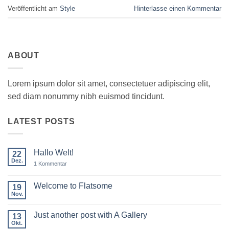
Veröffentlicht am
Style
Hinterlasse einen Kommentar
ABOUT
Lorem ipsum dolor sit amet, consectetuer adipiscing elit,
sed diam nonummy nibh euismod tincidunt.
LATEST POSTS
Hallo Welt!
22
Dez.
zu
1 Kommentar
Hallo
Welt!
Welcome to Flatsome
19
Nov.
Keine
Kommentare
zu
Just another post with A Gallery
13
Welcome
to
Okt.
Keine