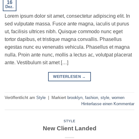
16
Dez.
Lorem ipsum dolor sit amet, consectetur adipiscing elit. In
sed vulputate massa. Fusce ante magna, iaculis ut purus
ut, facilisis ultrices nibh. Quisque commodo nunc eget
tortor dapibus, et tristique magna convallis. Phasellus
egestas nunc eu venenatis vehicula. Phasellus et magna
nulla. Proin ante nunc, mollis a lectus ac, volutpat placerat
ante. Vestibulum sit amet […]
WEITERLESEN
→
Veröffentlicht am
Style
|
Markiert
brooklyn
,
fashion
,
style
,
women
Hinterlasse einen Kommentar
STYLE
New Client Landed