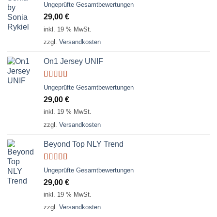
Bewertet
Ungeprüfte Gesamtbewertungen
mit
3.50
29,00
€
von 5
inkl. 19 % MwSt.
zzgl.
Versandkosten
On1 Jersey UNIF
Bewertet
Ungeprüfte Gesamtbewertungen
mit
5.00
von
29,00
€
5
inkl. 19 % MwSt.
zzgl.
Versandkosten
Beyond Top NLY Trend
Bewertet
Ungeprüfte Gesamtbewertungen
mit
3.50
29,00
€
von 5
inkl. 19 % MwSt.
zzgl.
Versandkosten