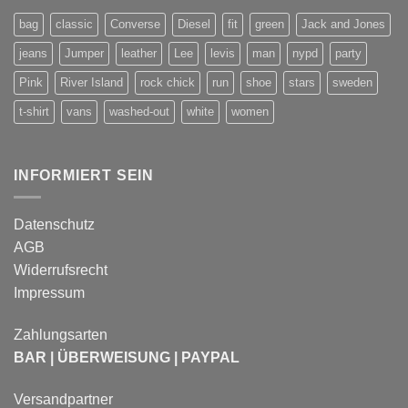
bag
classic
Converse
Diesel
fit
green
Jack and Jones
jeans
Jumper
leather
Lee
levis
man
nypd
party
Pink
River Island
rock chick
run
shoe
stars
sweden
t-shirt
vans
washed-out
white
women
INFORMIERT SEIN
Datenschutz
AGB
Widerrufsrecht
Impressum
Zahlungsarten
BAR | ÜBERWEISUNG | PAYPAL
Versandpartner