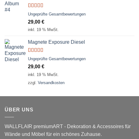
Bewertet
Ungeprüfte Gesamtbewertungen
mit
5.00
von
29,00
€
5
inkl. 19 % MwSt.
Magnete Exposure Diesel
Bewertet
Ungeprüfte Gesamtbewertungen
mit
5.00
von
29,00
€
5
inkl. 19 % MwSt.
zzgl.
Versandkosten
ÜBER UNS
WALLFLAIR premiumART - Dekoration & Accessoires für
Wände und Möbel für ein schönes Zuhause.