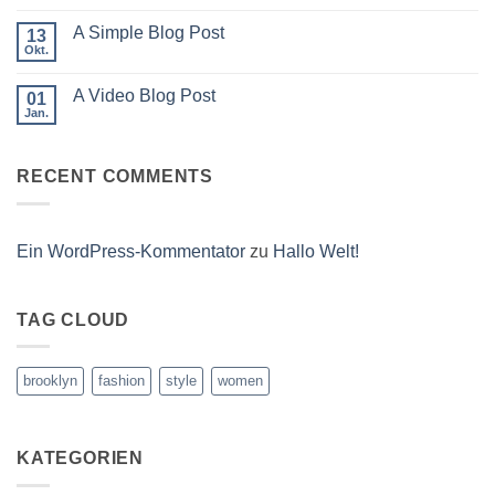
Flatsome
Kommentare
zu
A Simple Blog Post
13
Just
another
Okt.
Keine
post
Kommentare
with
zu
A
A Video Blog Post
01
A
Gallery
Simple
Jan.
Keine
Blog
Kommentare
Post
zu
A
RECENT COMMENTS
Video
Blog
Post
Ein WordPress-Kommentator
zu
Hallo Welt!
TAG CLOUD
brooklyn
fashion
style
women
KATEGORIEN