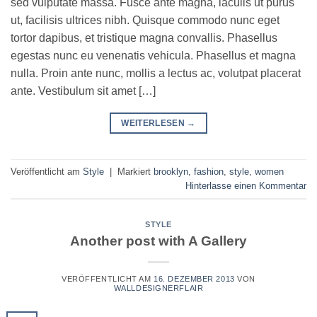
sed vulputate massa. Fusce ante magna, iaculis ut purus
ut, facilisis ultrices nibh. Quisque commodo nunc eget
tortor dapibus, et tristique magna convallis. Phasellus
egestas nunc eu venenatis vehicula. Phasellus et magna
nulla. Proin ante nunc, mollis a lectus ac, volutpat placerat
ante. Vestibulum sit amet […]
WEITERLESEN
→
Veröffentlicht am
Style
|
Markiert
brooklyn
,
fashion
,
style
,
women
Hinterlasse einen Kommentar
STYLE
Another post with A Gallery
VERÖFFENTLICHT AM
16. DEZEMBER 2013
VON
WALLDESIGNERFLAIR