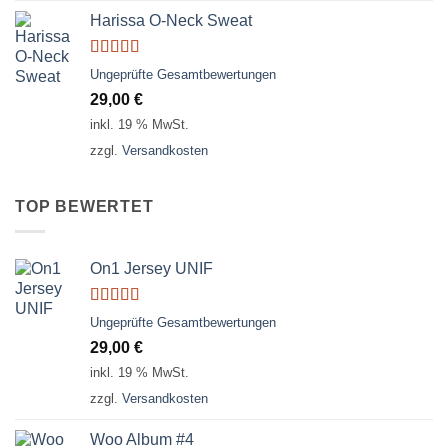
Harissa O-Neck Sweat
Bewertet
Ungeprüfte Gesamtbewertungen
mit
4.00
29,00
€
von 5
inkl. 19 % MwSt.
zzgl.
Versandkosten
TOP BEWERTET
On1 Jersey UNIF
Bewertet
Ungeprüfte Gesamtbewertungen
mit
5.00
von
29,00
€
5
inkl. 19 % MwSt.
zzgl.
Versandkosten
Woo Album #4