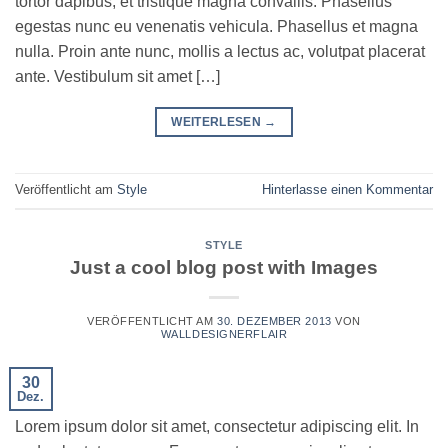
tortor dapibus, et tristique magna convallis. Phasellus
egestas nunc eu venenatis vehicula. Phasellus et magna
nulla. Proin ante nunc, mollis a lectus ac, volutpat placerat
ante. Vestibulum sit amet […]
WEITERLESEN
→
Veröffentlicht am
Style
Hinterlasse einen Kommentar
STYLE
Just a cool blog post with Images
VERÖFFENTLICHT AM
30. DEZEMBER 2013
VON
WALLDESIGNERFLAIR
30
Dez.
Lorem ipsum dolor sit amet, consectetur adipiscing elit. In