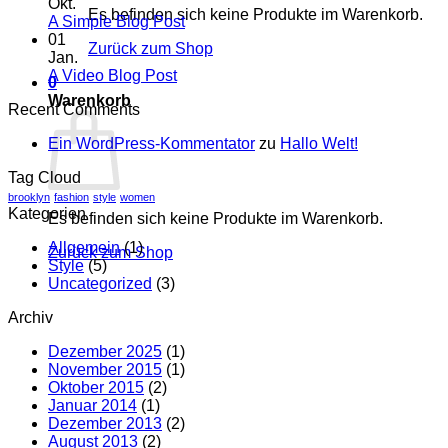
Flatsome
zu
Okt.
Es befinden sich keine Produkte im Warenkorb.
Just
Keine
A Simple Blog Post
another
Kommentare
01
Zurück zum Shop
zu
post
Jan.
A
with
Keine
A Video Blog Post
0
Simple
A
Kommentare
Warenkorb
Recent Comments
zu
Blog
Gallery
A
Post
Ein WordPress-Kommentator
zu
Hallo Welt!
Video
Blog
Tag Cloud
Post
brooklyn
fashion
style
women
Kategorien
Es befinden sich keine Produkte im Warenkorb.
Allgemein
(1)
Zurück zum Shop
Style
(5)
Uncategorized
(3)
Archiv
Dezember 2025
(1)
November 2015
(1)
Oktober 2015
(2)
Januar 2014
(1)
Dezember 2013
(2)
August 2013
(2)