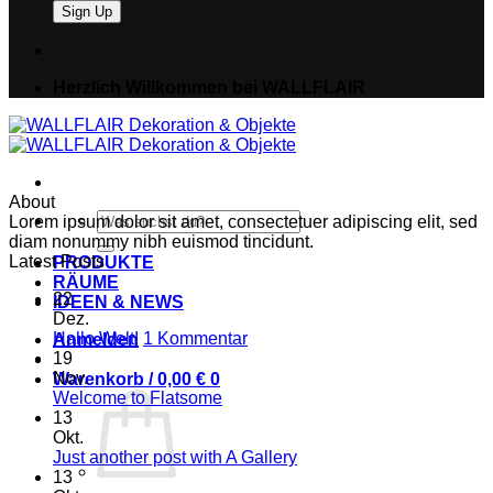
Herzlich Willkommen bei WALLFLAIR
About
Suche
Lorem ipsum dolor sit amet, consectetuer adipiscing elit, sed
nach:
diam nonummy nibh euismod tincidunt.
Latest Posts
PRODUKTE
RÄUME
22
IDEEN & NEWS
Dez.
zu
Hallo Welt!
1 Kommentar
Anmelden
Hallo
19
Welt!
Nov.
Warenkorb /
0,00
€
0
Keine
Welcome to Flatsome
Kommentare
13
zu
Okt.
Welcome
Keine
Just another post with A Gallery
to
Kommentare
13