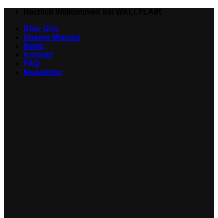
Zum
Herzlich Willkommen bei WALLFLAIR
Inhalt
Über Uns
springen
Unsere Mission
News
Kontakt
FAQ
Newsletter