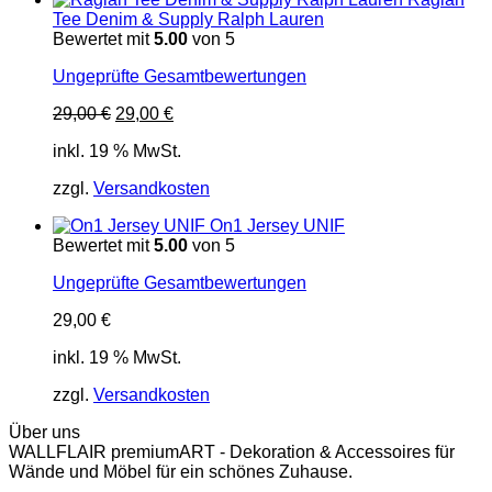
Tee Denim & Supply Ralph Lauren
Bewertet mit
5.00
von 5
Ungeprüfte Gesamtbewertungen
Ursprünglicher
Aktueller
29,00
€
29,00
€
Preis
Preis
inkl. 19 % MwSt.
war:
ist:
29,00 €
29,00 €.
zzgl.
Versandkosten
On1 Jersey UNIF
Bewertet mit
5.00
von 5
Ungeprüfte Gesamtbewertungen
29,00
€
inkl. 19 % MwSt.
zzgl.
Versandkosten
Über uns
WALLFLAIR premiumART - Dekoration & Accessoires für
Wände und Möbel für ein schönes Zuhause.