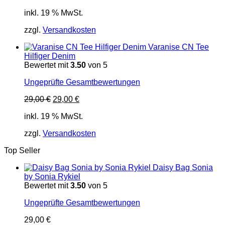
inkl. 19 % MwSt.
zzgl.
Versandkosten
Varanise CN Tee
Hilfiger Denim
Bewertet mit
3.50
von 5
Ungeprüfte Gesamtbewertungen
Ursprünglicher
Aktueller
29,00
€
29,00
€
Preis
Preis
inkl. 19 % MwSt.
war:
ist:
29,00 €
29,00 €.
zzgl.
Versandkosten
Top Seller
Daisy Bag Sonia
by Sonia Rykiel
Bewertet mit
3.50
von 5
Ungeprüfte Gesamtbewertungen
29,00
€