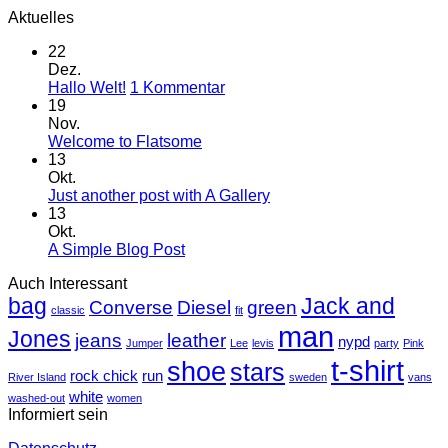
Aktuelles
22
Dez.
zu
Hallo Welt!
1 Kommentar
Hallo
19
Welt!
Nov.
Keine
Welcome to Flatsome
Kommentare
13
zu
Okt.
Welcome
Keine
Just another post with A Gallery
to
Kommentare
13
Flatsome
zu
Okt.
Just
Keine
A Simple Blog Post
another
Kommentare
Auch Interessant
zu
post
bag
A
with
Jack and
Converse
Diesel
green
classic
fit
Simple
A
man
Jones
Blog
Gallery
jeans
leather
nypd
Jumper
Lee
levis
party
Pink
Post
t-shirt
shoe
stars
rock chick
run
River Island
sweden
vans
white
washed-out
women
Informiert sein