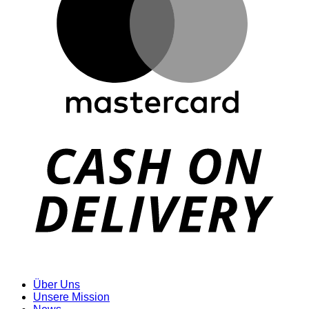
D
Über Uns
Unsere Mission