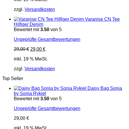
zzgl.
Versandkosten
Varanise CN Tee
Hilfiger Denim
Bewertet mit
3.50
von 5
Ungeprüfte Gesamtbewertungen
Ursprünglicher
Aktueller
29,00
€
29,00
€
Preis
Preis
inkl. 19 % MwSt.
war:
ist:
29,00 €
29,00 €.
zzgl.
Versandkosten
Top Seller
Daisy Bag Sonia
by Sonia Rykiel
Bewertet mit
3.50
von 5
Ungeprüfte Gesamtbewertungen
29,00
€
inkl. 19 % MwSt.