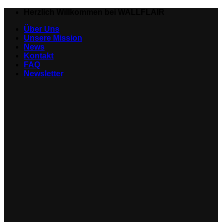
Zum
Herzlich Willkommen bei WALLFLAIR
Inhalt
Über Uns
springen
Unsere Mission
News
Kontakt
FAQ
Newsletter