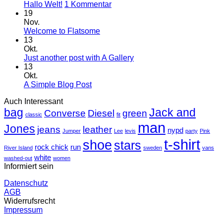
zu
Hallo Welt!
1 Kommentar
Hallo
19
Welt!
Nov.
Keine
Welcome to Flatsome
Kommentare
13
zu
Okt.
Welcome
Keine
Just another post with A Gallery
to
Kommentare
13
Flatsome
zu
Okt.
Just
Keine
A Simple Blog Post
another
Kommentare
Auch Interessant
zu
post
bag
A
with
Jack and
Converse
Diesel
green
classic
fit
Simple
A
man
Jones
Blog
Gallery
jeans
leather
nypd
Jumper
Lee
levis
party
Pink
Post
t-shirt
shoe
stars
rock chick
run
River Island
sweden
vans
white
washed-out
women
Informiert sein
Datenschutz
AGB
Widerrufsrecht
Impressum