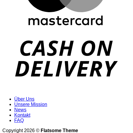
D
Über Uns
Unsere Mission
News
Kontakt
FAQ
Copyright 2026 ©
Flatsome Theme