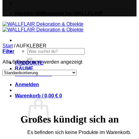
Herzlich Willkommen bei WALLFLAIR
Start
/
AUFKLEBER
Suche
Filter
nach:
Alle 6 Ergebnisse werden angezeigt
PRODUKTE
RÄUME
IDEEN & NEWS
Anmelden
Warenkorb /
0,00
€
0
Großes kündigt sich an
Es befinden sich keine Produkte im Warenkorb.