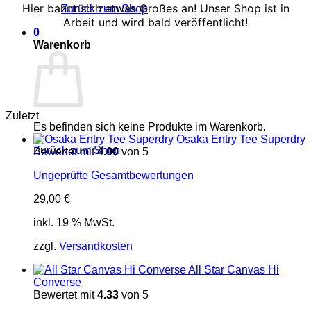
Hier bahnt sich etwas Großes an! Unser Shop ist in
Zurück zum Shop
Arbeit und wird bald veröffentlicht!
0
Warenkorb
Zuletzt
Es befinden sich keine Produkte im Warenkorb.
Osaka Entry Tee Superdry
Zurück zum Shop
Bewertet mit
4.00
von 5
Ungeprüfte Gesamtbewertungen
29,00
€
inkl. 19 % MwSt.
zzgl.
Versandkosten
All Star Canvas Hi
Converse
Bewertet mit
4.33
von 5