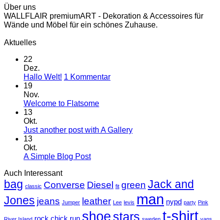
Über uns
WALLFLAIR premiumART - Dekoration & Accessoires für
Wände und Möbel für ein schönes Zuhause.
Aktuelles
22
Dez.
zu
Hallo Welt!
1 Kommentar
Hallo
19
Welt!
Nov.
Keine
Welcome to Flatsome
Kommentare
13
zu
Okt.
Welcome
Keine
Just another post with A Gallery
to
Kommentare
13
Flatsome
zu
Okt.
Just
Keine
A Simple Blog Post
another
Kommentare
Auch Interessant
zu
post
bag
A
with
Jack and
Converse
Diesel
green
classic
fit
Simple
A
man
Jones
Blog
Gallery
jeans
leather
nypd
Jumper
Lee
levis
party
Pink
Post
t-shirt
shoe
stars
rock chick
run
River Island
sweden
vans