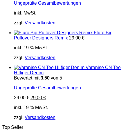
Ungeprüfte Gesamtbewertungen
inkl. MwSt.
zzgl.
Versandkosten
Fluro Big
Pullover Designers Remix
29,00
€
inkl. 19 % MwSt.
zzgl.
Versandkosten
Varanise CN Tee
Hilfiger Denim
Bewertet mit
3.50
von 5
Ungeprüfte Gesamtbewertungen
Ursprünglicher
Aktueller
29,00
€
29,00
€
Preis
Preis
inkl. 19 % MwSt.
war:
ist:
29,00 €
29,00 €.
zzgl.
Versandkosten
Top Seller