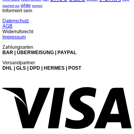
white
washed-out
women
Informiert sein
Datenschutz
AGB
Widerrufsrecht
Impressum
Zahlungsarten
BAR | ÜBERWEISUNG | PAYPAL
Versandpartner
DHL | GLS | DPD | HERMES | POST
V