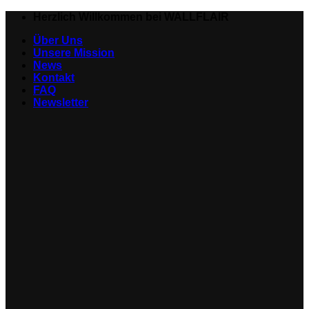
Zum
Herzlich Willkommen bei WALLFLAIR
Inhalt
Über Uns
springen
Unsere Mission
News
Kontakt
FAQ
Newsletter