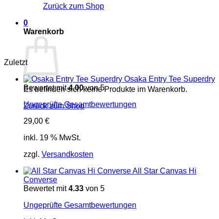
Zurück zum Shop
0
Warenkorb
Zuletzt
Osaka Entry Tee Superdry
Bewertet mit
4.00
von 5
Es befinden sich keine Produkte im Warenkorb.
Ungeprüfte Gesamtbewertungen
Zurück zum Shop
29,00
€
inkl. 19 % MwSt.
zzgl.
Versandkosten
All Star Canvas Hi
Converse
Bewertet mit
4.33
von 5
Ungeprüfte Gesamtbewertungen