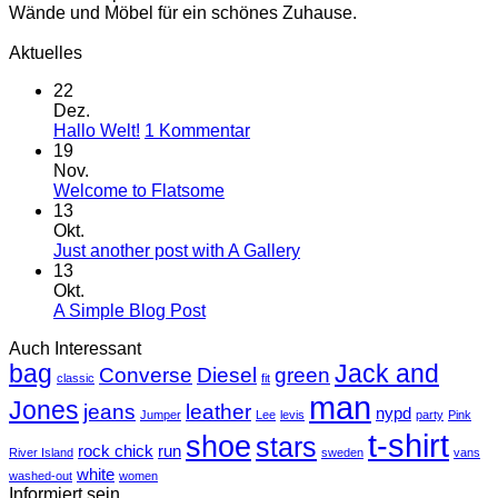
Wände und Möbel für ein schönes Zuhause.
Aktuelles
22
Dez.
zu
Hallo Welt!
1 Kommentar
Hallo
19
Welt!
Nov.
Keine
Welcome to Flatsome
Kommentare
13
zu
Okt.
Welcome
Keine
Just another post with A Gallery
to
Kommentare
13
Flatsome
zu
Okt.
Just
Keine
A Simple Blog Post
another
Kommentare
Auch Interessant
zu
post
bag
A
with
Jack and
Converse
Diesel
green
classic
fit
Simple
A
man
Jones
Blog
Gallery
jeans
leather
nypd
Jumper
Lee
levis
party
Pink
Post
t-shirt
shoe
stars
rock chick
run
River Island
sweden
vans
white
washed-out
women
Informiert sein