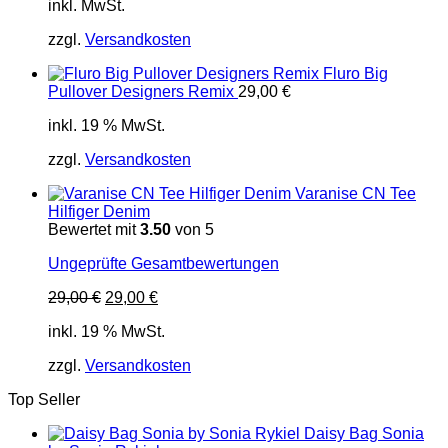
inkl. MwSt.
zzgl.
Versandkosten
Fluro Big
Pullover Designers Remix
29,00
€
inkl. 19 % MwSt.
zzgl.
Versandkosten
Varanise CN Tee
Hilfiger Denim
Bewertet mit
3.50
von 5
Ungeprüfte Gesamtbewertungen
Ursprünglicher
Aktueller
29,00
€
29,00
€
Preis
Preis
inkl. 19 % MwSt.
war:
ist:
29,00 €
29,00 €.
zzgl.
Versandkosten
Top Seller
Daisy Bag Sonia