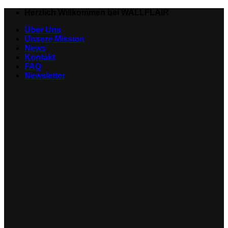
Zum
Herzlich Willkommen bei WALLFLAIR
Inhalt
Über Uns
springen
Unsere Mission
News
Kontakt
FAQ
Newsletter