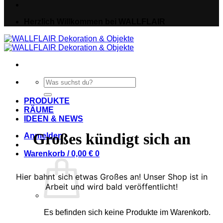
Herzlich Willkommen bei WALLFLAIR
Suche
nach:
PRODUKTE
RÄUME
IDEEN & NEWS
Großes kündigt sich an
Anmelden
Warenkorb /
0,00
€
0
Hier bahnt sich etwas Großes an! Unser Shop ist in
Arbeit und wird bald veröffentlicht!
Es befinden sich keine Produkte im Warenkorb.