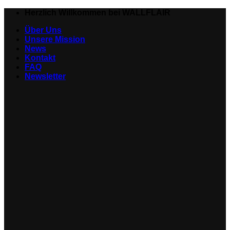
Zum
Herzlich Willkommen bei WALLFLAIR
Inhalt
Über Uns
springen
Unsere Mission
News
Kontakt
FAQ
Newsletter