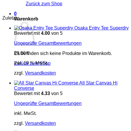
Zurück zum Shop
0
Zuletzt
Warenkorb
Osaka Entry Tee Superdry
Bewertet mit
4.00
von 5
Ungeprüfte Gesamtbewertungen
29,00
€
Es befinden sich keine Produkte im Warenkorb.
inkl. 19 % MwSt.
Zurück zum Shop
zzgl.
Versandkosten
All Star Canvas Hi
Converse
Bewertet mit
4.33
von 5
Ungeprüfte Gesamtbewertungen
inkl. MwSt.
zzgl.
Versandkosten