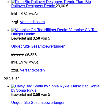
Fluro Big
Pullover Designers Remix
29,00
€
inkl. 19 % MwSt.
zzgl.
Versandkosten
Varanise CN Tee
Hilfiger Denim
Bewertet mit
3.50
von 5
Ungeprüfte Gesamtbewertungen
Ursprünglicher
Aktueller
29,00
€
29,00
€
Preis
Preis
inkl. 19 % MwSt.
war:
ist:
29,00 €
29,00 €.
zzgl.
Versandkosten
Top Seller
Daisy Bag Sonia
by Sonia Rykiel
Bewertet mit
3.50
von 5
Ungeprüfte Gesamtbewertungen