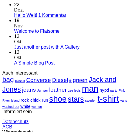
22
Dez.
zu
Hallo Welt!
1 Kommentar
Hallo
19
Welt!
Nov.
Keine
Welcome to Flatsome
Kommentare
13
zu
Okt.
Welcome
Keine
Just another post with A Gallery
to
Kommentare
13
Flatsome
zu
Okt.
Just
Keine
A Simple Blog Post
another
Kommentare
Auch Interessant
zu
post
bag
A
with
Jack and
Converse
Diesel
green
classic
fit
Simple
A
man
Jones
Blog
Gallery
jeans
leather
nypd
Jumper
Lee
levis
party
Pink
Post
t-shirt
shoe
stars
rock chick
run
River Island
sweden
vans
white
washed-out
women
Informiert sein
Datenschutz
AGB