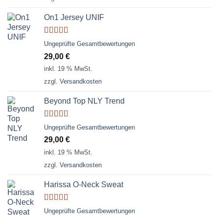
On1 Jersey UNIF
Bewertet
Ungeprüfte Gesamtbewertungen
mit
5.00
von
29,00
€
5
inkl. 19 % MwSt.
zzgl.
Versandkosten
Beyond Top NLY Trend
Bewertet
Ungeprüfte Gesamtbewertungen
mit
3.50
29,00
€
von 5
inkl. 19 % MwSt.
zzgl.
Versandkosten
Harissa O-Neck Sweat
Bewertet
Ungeprüfte Gesamtbewertungen
mit
4.00