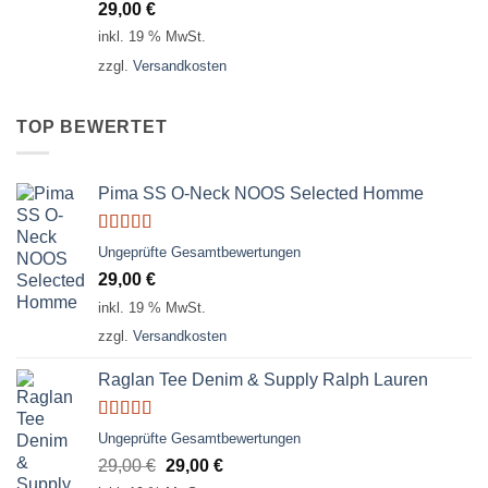
29,00
€
von 5
inkl. 19 % MwSt.
zzgl.
Versandkosten
TOP BEWERTET
Pima SS O-Neck NOOS Selected Homme
Bewertet
Ungeprüfte Gesamtbewertungen
mit
5.00
von
29,00
€
5
inkl. 19 % MwSt.
zzgl.
Versandkosten
Raglan Tee Denim & Supply Ralph Lauren
Bewertet
Ungeprüfte Gesamtbewertungen
mit
5.00
von
Ursprünglicher
Aktueller
29,00
€
29,00
€
5
Preis
Preis