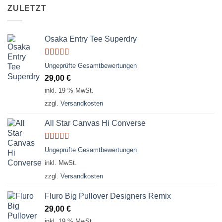
ZULETZT
Osaka Entry Tee Superdry
Bewertet
Ungeprüfte Gesamtbewertungen
mit
4.00
29,00
€
von 5
inkl. 19 % MwSt.
zzgl.
Versandkosten
All Star Canvas Hi Converse
Bewertet
Ungeprüfte Gesamtbewertungen
mit
4.33
inkl. MwSt.
von 5
zzgl.
Versandkosten
Fluro Big Pullover Designers Remix
29,00
€
inkl. 19 % MwSt.