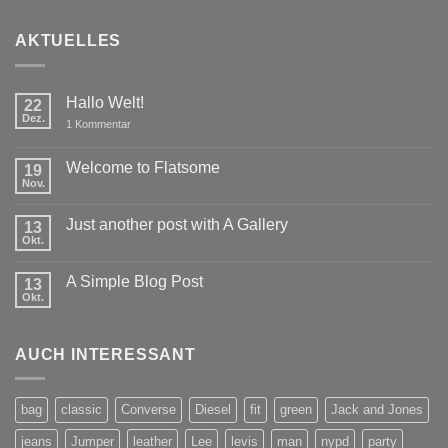
AKTUELLES
Hallo Welt!
22
Dez.
zu
1 Kommentar
Hallo
Welt!
Welcome to Flatsome
19
Nov.
Keine
Kommentare
zu
Just another post with A Gallery
13
Welcome
to
Okt.
Keine
Flatsome
Kommentare
zu
A Simple Blog Post
13
Just
another
Okt.
Keine
post
Kommentare
with
zu
A
A
Gallery
AUCH INTERESSANT
Simple
Blog
Post
bag
classic
Converse
Diesel
fit
green
Jack and Jones
jeans
Jumper
leather
Lee
levis
man
nypd
party