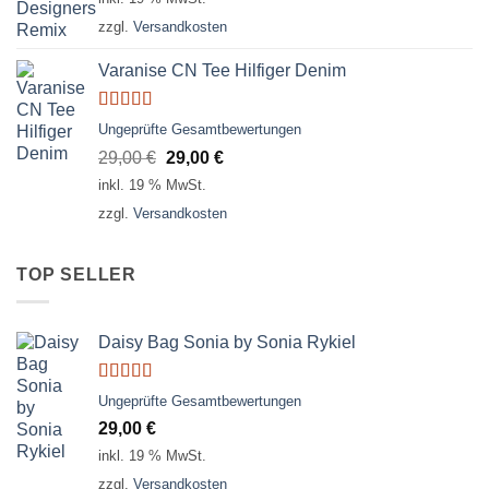
zzgl.
Versandkosten
Varanise CN Tee Hilfiger Denim
Bewertet
Ungeprüfte Gesamtbewertungen
mit
3.50
Ursprünglicher
Aktueller
29,00
€
29,00
€
von 5
Preis
Preis
inkl. 19 % MwSt.
war:
ist:
zzgl.
Versandkosten
29,00 €
29,00 €.
TOP SELLER
Daisy Bag Sonia by Sonia Rykiel
Bewertet
Ungeprüfte Gesamtbewertungen
mit
3.50
29,00
€
von 5
inkl. 19 % MwSt.
zzgl.
Versandkosten