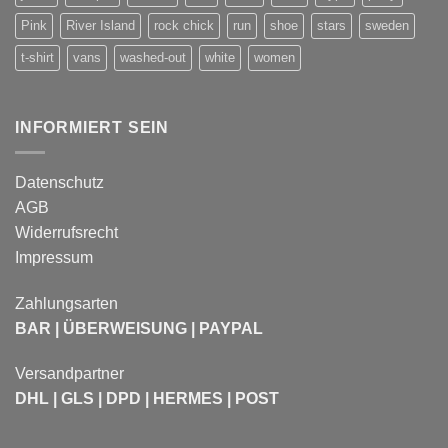
Pink
River Island
rock chick
run
shoe
stars
sweden
t-shirt
vans
washed-out
white
women
INFORMIERT SEIN
Datenschutz
AGB
Widerrufsrecht
Impressum
Zahlungsarten
BAR | ÜBERWEISUNG | PAYPAL
Versandpartner
DHL | GLS | DPD | HERMES | POST