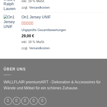
inkl. 19 % MwSt.
war:
ist:
zzgl.
Versandkosten
29,00 €
29,00 €.
On1 Jersey UNIF
Bewertet
Ungeprüfte Gesamtbewertungen
mit
5.00
von
29,00
€
5
inkl. 19 % MwSt.
zzgl.
Versandkosten
ÜBER UNS
WALLFLAIR premiumART - Dekoration & Accessoires für
Wände und Möbel für ein schönes Zuhause.