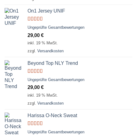
On1 Jersey UNIF
Bewertet
Ungeprüfte Gesamtbewertungen
mit
5.00
von
29,00
€
5
inkl. 19 % MwSt.
zzgl.
Versandkosten
Beyond Top NLY Trend
Bewertet
Ungeprüfte Gesamtbewertungen
mit
3.50
29,00
€
von 5
inkl. 19 % MwSt.
zzgl.
Versandkosten
Harissa O-Neck Sweat
Bewertet
Ungeprüfte Gesamtbewertungen
mit
4.00