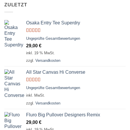
ZULETZT
Osaka Entry Tee Superdry
Bewertet
Ungeprüfte Gesamtbewertungen
mit
4.00
29,00
€
von 5
inkl. 19 % MwSt.
zzgl.
Versandkosten
All Star Canvas Hi Converse
Bewertet
Ungeprüfte Gesamtbewertungen
mit
4.33
inkl. MwSt.
von 5
zzgl.
Versandkosten
Fluro Big Pullover Designers Remix
29,00
€
inkl. 19 % MwSt.