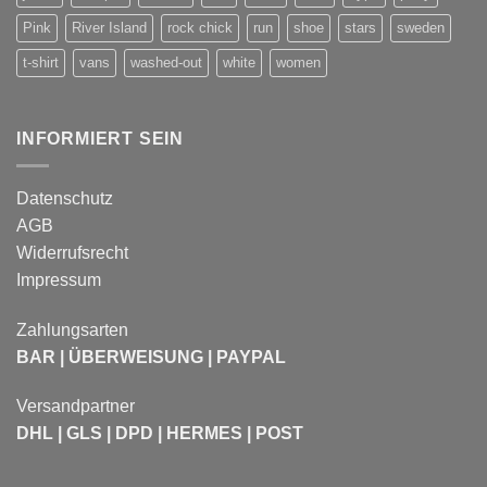
Pink
River Island
rock chick
run
shoe
stars
sweden
t-shirt
vans
washed-out
white
women
INFORMIERT SEIN
Datenschutz
AGB
Widerrufsrecht
Impressum
Zahlungsarten
BAR | ÜBERWEISUNG | PAYPAL
Versandpartner
DHL | GLS | DPD | HERMES | POST