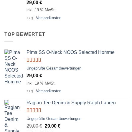
29,00
€
von 5
inkl. 19 % MwSt.
zzgl.
Versandkosten
TOP BEWERTET
Pima SS O-Neck NOOS Selected Homme
Bewertet
Ungeprüfte Gesamtbewertungen
mit
5.00
von
29,00
€
5
inkl. 19 % MwSt.
zzgl.
Versandkosten
Raglan Tee Denim & Supply Ralph Lauren
Bewertet
Ungeprüfte Gesamtbewertungen
mit
5.00
von
Ursprünglicher
Aktueller
29,00
€
29,00
€
5
Preis
Preis