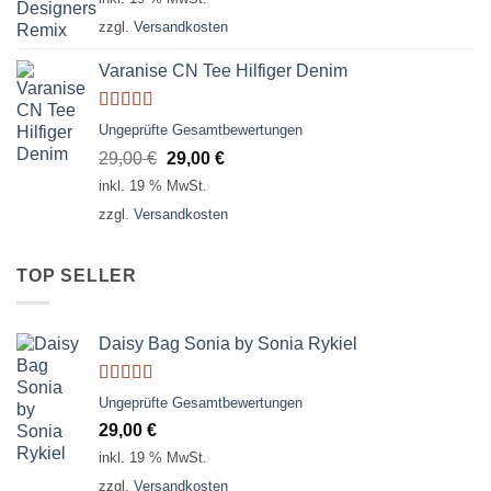
zzgl.
Versandkosten
Varanise CN Tee Hilfiger Denim
Bewertet
Ungeprüfte Gesamtbewertungen
mit
3.50
Ursprünglicher
Aktueller
29,00
€
29,00
€
von 5
Preis
Preis
inkl. 19 % MwSt.
war:
ist:
zzgl.
Versandkosten
29,00 €
29,00 €.
TOP SELLER
Daisy Bag Sonia by Sonia Rykiel
Bewertet
Ungeprüfte Gesamtbewertungen
mit
3.50
29,00
€
von 5
inkl. 19 % MwSt.
zzgl.
Versandkosten