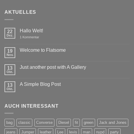
AKTUELLES
Hallo Welt!
22
Dez.
zu
1 Kommentar
Hallo
Welt!
Welcome to Flatsome
19
Nov.
Keine
Kommentare
zu
Just another post with A Gallery
13
Welcome
to
Okt.
Keine
Flatsome
Kommentare
zu
A Simple Blog Post
13
Just
another
Okt.
Keine
post
Kommentare
with
zu
A
A
Gallery
AUCH INTERESSANT
Simple
Blog
Post
bag
classic
Converse
Diesel
fit
green
Jack and Jones
jeans
Jumper
leather
Lee
levis
man
nypd
party