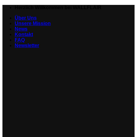
Zum
Herzlich Willkommen bei WALLFLAIR
Inhalt
Über Uns
springen
Unsere Mission
News
Kontakt
FAQ
Newsletter