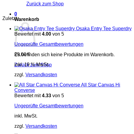
Zurück zum Shop
0
Zuletzt
Warenkorb
Osaka Entry Tee Superdry
Bewertet mit
4.00
von 5
Ungeprüfte Gesamtbewertungen
29,00
€
Es befinden sich keine Produkte im Warenkorb.
inkl. 19 % MwSt.
Zurück zum Shop
zzgl.
Versandkosten
All Star Canvas Hi
Converse
Bewertet mit
4.33
von 5
Ungeprüfte Gesamtbewertungen
inkl. MwSt.
zzgl.
Versandkosten