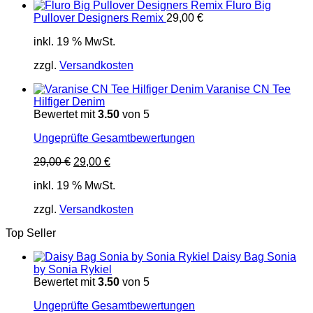
Fluro Big
Pullover Designers Remix
29,00
€
inkl. 19 % MwSt.
zzgl.
Versandkosten
Varanise CN Tee
Hilfiger Denim
Bewertet mit
3.50
von 5
Ungeprüfte Gesamtbewertungen
Ursprünglicher
Aktueller
29,00
€
29,00
€
Preis
Preis
inkl. 19 % MwSt.
war:
ist:
29,00 €
29,00 €.
zzgl.
Versandkosten
Top Seller
Daisy Bag Sonia
by Sonia Rykiel
Bewertet mit
3.50
von 5
Ungeprüfte Gesamtbewertungen