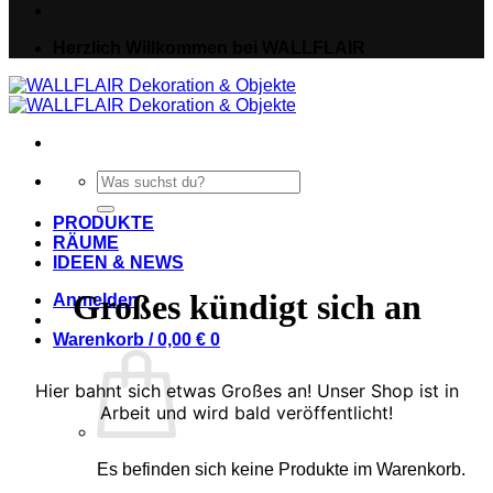
Herzlich Willkommen bei WALLFLAIR
Suche
nach:
PRODUKTE
RÄUME
IDEEN & NEWS
Großes kündigt sich an
Anmelden
Warenkorb /
0,00
€
0
Hier bahnt sich etwas Großes an! Unser Shop ist in
Arbeit und wird bald veröffentlicht!
Es befinden sich keine Produkte im Warenkorb.