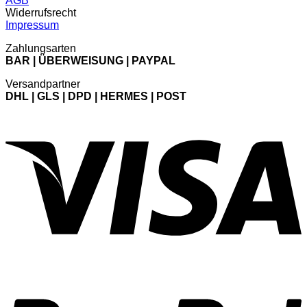
AGB
Widerrufsrecht
Impressum
Zahlungsarten
BAR | ÜBERWEISUNG | PAYPAL
Versandpartner
DHL | GLS | DPD | HERMES | POST
V
P