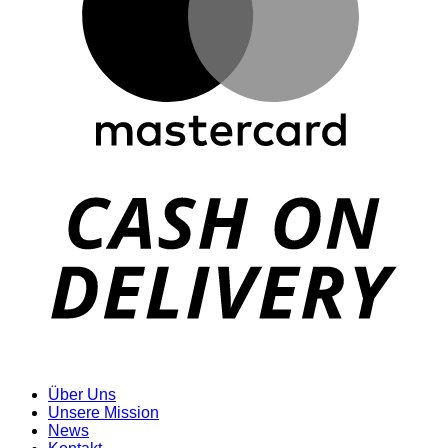
D
Über Uns
Unsere Mission
News