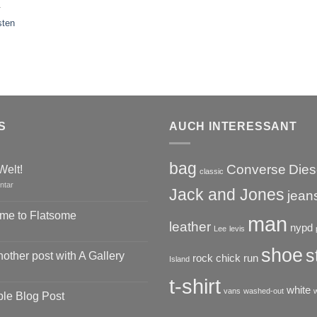
.
sten
S
AUCH INTERESSANT
bag
Converse
Dies
Welt!
classic
zu
ntar
Jack and Jones
jean
Hallo
Welt!
me to Flatsome
man
leather
nypd
Lee
levis
are
shoe
s
nother post with A Gallery
rock chick
run
Island
t-shirt
are
white
vans
washed-out
le Blog Post