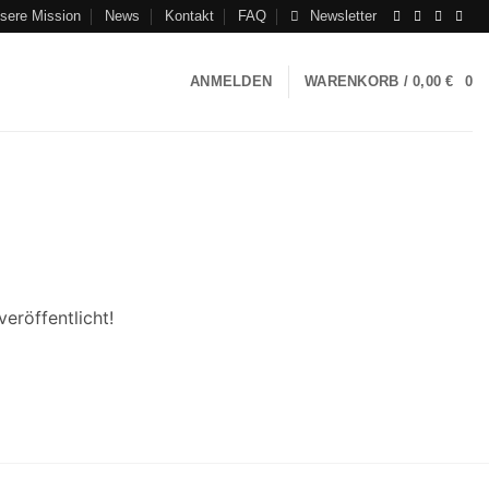
sere Mission
News
Kontakt
FAQ
Newsletter
ANMELDEN
WARENKORB /
0,00
€
0
eröffentlicht!