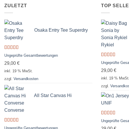
ZULETZT
TOP SELL
Osaka Entry Tee Superdry
Rykiel
Bewertet
Ungeprüfte Gesamtbewertungen
mit
4.00
Bewertet
Ungeprüfte Ges
29,00
€
von 5
mit
3.50
29,00
€
von 5
inkl. 19 % MwSt.
inkl. 19 % MwSt
zzgl.
Versandkosten
zzgl.
Versandko
All Star Canvas Hi
Converse
Bewertet
Ungeprüfte Ges
mit
5.00
von
Bewertet
Ungeprüfte Gesamtbewertungen
29,00
€
5