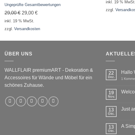
inkl. 19 % MwSt
Bewertet
Ungeprüfte Gesamtbewertungen
mit
3.50
zzgl.
Versandko
Ursprünglicher
Aktueller
29,00
€
29,00
€
von 5
Preis
Preis
inkl. 19 % MwSt.
war:
ist:
zzgl.
Versandkosten
29,00 €
29,00 €.
ÜBER UNS
AKTUELLE
WALLFLAIR premiumART - Dekoration &
Hallo 
22
Accessoires für Wände und Möbel für ein
Dez.
1 Komme
schönes Zuhause.
Welco
19
Nov.
Keine
Komment
zu
Just a
13
Welcome
to
Okt.
Keine
Flatsome
Komment
zu
A Simp
13
Just
another
Okt.
Keine
post