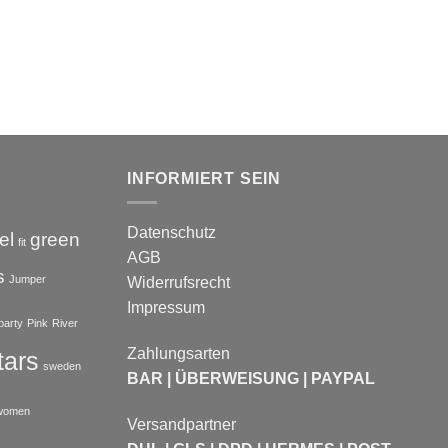
INFORMIERT SEIN
Datenschutz
el
green
fit
AGB
s
Jumper
Widerrufsrecht
Impressum
party
Pink
River
Zahlungsarten
tars
sweden
BAR | ÜBERWEISUNG | PAYPAL
women
Versandpartner