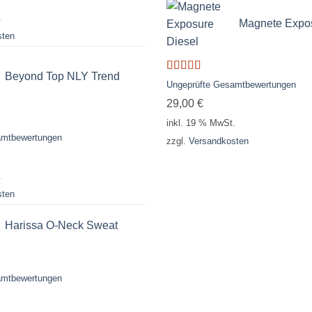
.
Magnete Expos
sten
Beyond Top NLY Trend
Bewertet
Ungeprüfte Gesamtbewertungen
mit
5.00
von
29,00
€
5
inkl. 19 % MwSt.
amtbewertungen
zzgl.
Versandkosten
.
sten
Harissa O-Neck Sweat
amtbewertungen