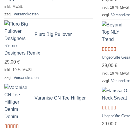
mit
4.33
inkl. MwSt.
von 5
inkl. 19 % MwSt
zzgl.
Versandkosten
zzgl.
Versandko
Fluro Big Pullover
Designers Remix
Bewertet
Ungeprüfte Ges
mit
3.50
29,00
€
29,00
€
von 5
inkl. 19 % MwSt.
inkl. 19 % MwSt
zzgl.
Versandkosten
zzgl.
Versandko
Varanise CN Tee Hilfiger
Bewertet
Ungeprüfte Ges
Denim
mit
4.00
29,00
€
von 5