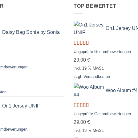
ER
TOP BEWERTET
On1 Jersey U
Daisy Bag Sonia by Sonia
Bewertet
Ungeprüfte Gesamtbewertungen
mit
5.00
von
29,00
€
5
amtbewertungen
inkl. 19 % MwSt.
zzgl.
Versandkosten
.
Woo Album #4
sten
On1 Jersey UNIF
Bewertet
Ungeprüfte Gesamtbewertungen
mit
5.00
von
29,00
€
5
amtbewertungen
inkl. 19 % MwSt.