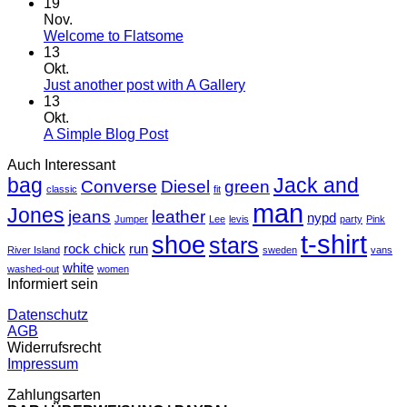
Hallo
19
Welt!
Nov.
Keine
Welcome to Flatsome
Kommentare
13
zu
Okt.
Welcome
Keine
Just another post with A Gallery
to
Kommentare
13
Flatsome
zu
Okt.
Just
Keine
A Simple Blog Post
another
Kommentare
Auch Interessant
zu
post
bag
A
with
Jack and
Converse
Diesel
green
classic
fit
Simple
A
man
Jones
Blog
Gallery
jeans
leather
nypd
Jumper
Lee
levis
party
Pink
Post
t-shirt
shoe
stars
rock chick
run
River Island
sweden
vans
white
washed-out
women
Informiert sein
Datenschutz
AGB
Widerrufsrecht
Impressum
Zahlungsarten