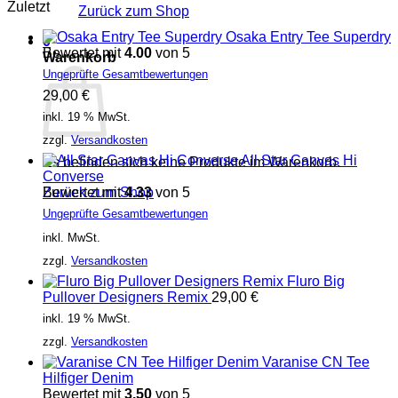
Zuletzt
Zurück zum Shop
Osaka Entry Tee Superdry
0
Bewertet mit
4.00
von 5
Warenkorb
Ungeprüfte Gesamtbewertungen
29,00
€
inkl. 19 % MwSt.
zzgl.
Versandkosten
All Star Canvas Hi
Es befinden sich keine Produkte im Warenkorb.
Converse
Bewertet mit
4.33
von 5
Zurück zum Shop
Ungeprüfte Gesamtbewertungen
inkl. MwSt.
zzgl.
Versandkosten
Fluro Big
Pullover Designers Remix
29,00
€
inkl. 19 % MwSt.
zzgl.
Versandkosten
Varanise CN Tee
Hilfiger Denim
Bewertet mit
3.50
von 5