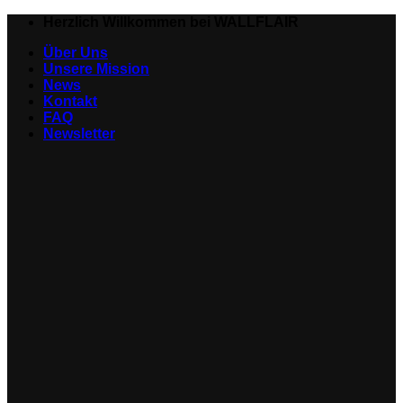
Zum
Herzlich Willkommen bei WALLFLAIR
Inhalt
Über Uns
springen
Unsere Mission
News
Kontakt
FAQ
Newsletter