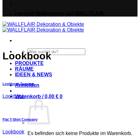
Herzlich Willkommen bei WALLFLAIR
Suche
Lookbook
nach:
PRODUKTE
RÄUME
IDEEN & NEWS
Lookbook Summer
Anmelden
Lookbook
Warenkorb /
0,00
€
0
Flat T-Shirt Company
Lookbook
Es befinden sich keine Produkte im Warenkorb.