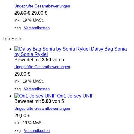
Ungeprüfte Gesamtbewertungen
Ursprünglicher
Aktueller
29,00
€
29,00
€
Preis
Preis
inkl. 19 % MwSt.
war:
ist:
zzgl.
Versandkosten
29,00 €
29,00 €.
Top Seller
Daisy Bag Sonia
by Sonia Rykiel
Bewertet mit
3.50
von 5
Ungeprüfte Gesamtbewertungen
29,00
€
inkl. 19 % MwSt.
zzgl.
Versandkosten
On1 Jersey UNIF
Bewertet mit
5.00
von 5
Ungeprüfte Gesamtbewertungen
29,00
€
inkl. 19 % MwSt.
zzgl.
Versandkosten