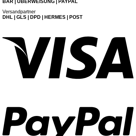
BAR | ÜBERWEISUNG | PAYPAL
Versandpartner
DHL | GLS | DPD | HERMES | POST
V
P