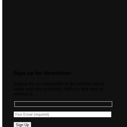
Sign up for Newsletter
Signup for our newsletter to get notified about
sales and new products. Add any text here or
remove it.