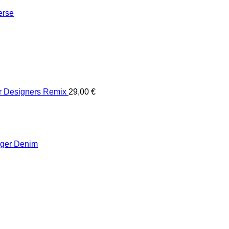
erse
er Designers Remix
29,00
€
iger Denim