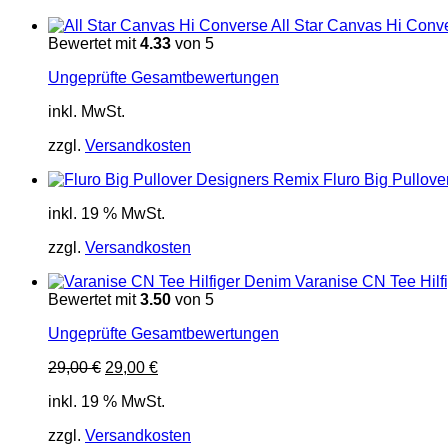
All Star Canvas Hi Conv
Bewertet mit
4.33
von 5
Ungeprüfte Gesamtbewertungen
inkl. MwSt.
zzgl.
Versandkosten
Fluro Big Pullov
inkl. 19 % MwSt.
zzgl.
Versandkosten
Varanise CN Tee Hilf
Bewertet mit
3.50
von 5
Ungeprüfte Gesamtbewertungen
Ursprünglicher
Aktueller
29,00
€
29,00
€
Preis
Preis
inkl. 19 % MwSt.
war:
ist:
29,00 €
29,00 €.
zzgl.
Versandkosten