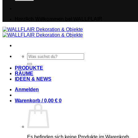
Herzlich Willkommen bei WALLFLAIR
Suche
nach:
PRODUKTE
RÄUME
IDEEN & NEWS
Anmelden
Warenkorb /
0,00
€
0
Es befinden sich keine Produkte im Warenkorb.