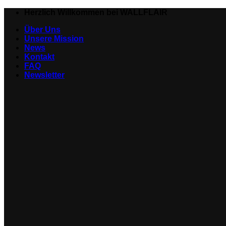
Zum
Herzlich Willkommen bei WALLFLAIR
Inhalt
Über Uns
springen
Unsere Mission
News
Kontakt
FAQ
Newsletter