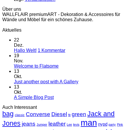
Über uns
WALLFLAIR premiumART - Dekoration & Accessoires für
Wände und Möbel für ein schönes Zuhause.
Aktuelles
22
Dez.
zu
Hallo Welt!
1 Kommentar
Hallo
19
Welt!
Nov.
Keine
Welcome to Flatsome
Kommentare
13
zu
Okt.
Welcome
Keine
Just another post with A Gallery
to
Kommentare
13
Flatsome
zu
Okt.
Just
Keine
A Simple Blog Post
another
Kommentare
Auch Interessant
zu
post
bag
A
with
Jack and
Converse
Diesel
green
classic
fit
Simple
A
man
Jones
Blog
Gallery
jeans
leather
nypd
Jumper
Lee
levis
party
Pink
Post