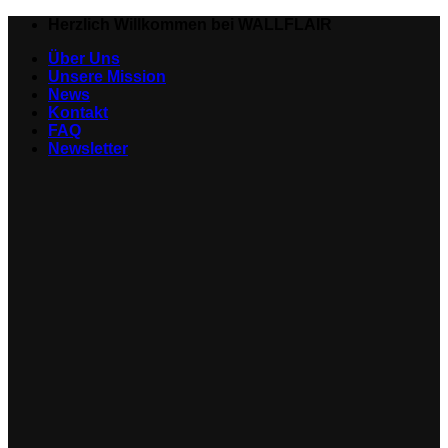
Zum
Herzlich Willkommen bei WALLFLAIR
Inhalt
Über Uns
springen
Unsere Mission
News
Kontakt
FAQ
Newsletter