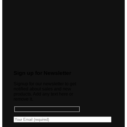
Sign up for Newsletter
Signup for our newsletter to get
notified about sales and new
products. Add any text here or
remove it.