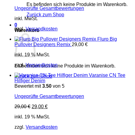
Es befinden sich keine Produkte im Warenkorb.
Ungeprüfte Gesamtbewertungen
Zurück zum Shop
inkl. MwSt.
0
zzgl.
Versandkosten
Warenkorb
Fluro Big
Pullover Designers Remix
29,00
€
inkl. 19 % MwSt.
zzgl.
Versandkosten
Es befinden sich keine Produkte im Warenkorb.
Varanise CN Tee
Zurück zum Shop
Hilfiger Denim
Bewertet mit
3.50
von 5
Ungeprüfte Gesamtbewertungen
Ursprünglicher
Aktueller
29,00
€
29,00
€
Preis
Preis
inkl. 19 % MwSt.
war:
ist:
29,00 €
29,00 €.
zzgl.
Versandkosten