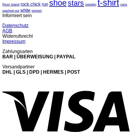
t-shirt
shoe
stars
rock chick
run
River Island
sweden
vans
white
washed-out
women
Informiert sein
Datenschutz
AGB
Widerrufsrecht
Impressum
Zahlungsarten
BAR | ÜBERWEISUNG | PAYPAL
Versandpartner
DHL | GLS | DPD | HERMES | POST
V