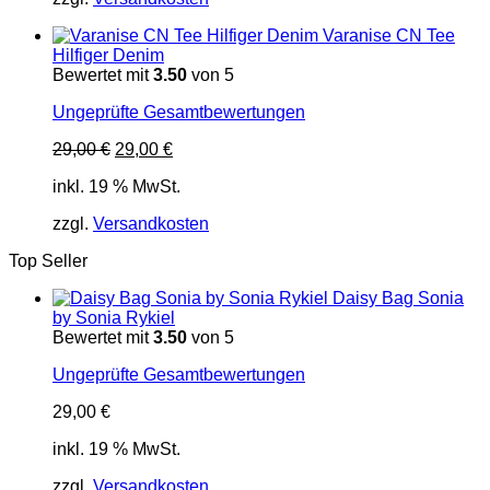
Varanise CN Tee
Hilfiger Denim
Bewertet mit
3.50
von 5
Ungeprüfte Gesamtbewertungen
Ursprünglicher
Aktueller
29,00
€
29,00
€
Preis
Preis
inkl. 19 % MwSt.
war:
ist:
29,00 €
29,00 €.
zzgl.
Versandkosten
Top Seller
Daisy Bag Sonia
by Sonia Rykiel
Bewertet mit
3.50
von 5
Ungeprüfte Gesamtbewertungen
29,00
€
inkl. 19 % MwSt.
zzgl.
Versandkosten