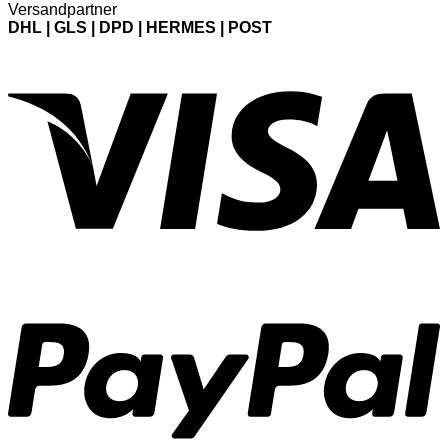
Versandpartner
DHL | GLS | DPD | HERMES | POST
V
P