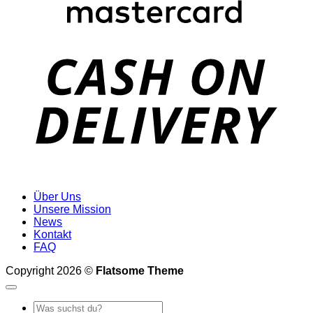
D
Über Uns
Unsere Mission
News
Kontakt
FAQ
Copyright 2026 ©
Flatsome Theme
Suche