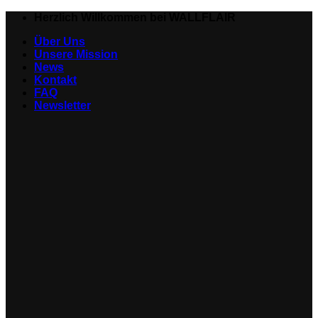
Zum
Herzlich Willkommen bei WALLFLAIR
Inhalt
Über Uns
springen
Unsere Mission
News
Kontakt
FAQ
Newsletter