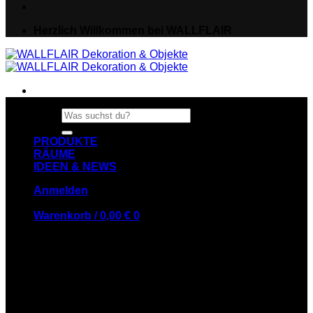
Herzlich Willkommen bei WALLFLAIR
Suche
nach:
PRODUKTE
RÄUME
IDEEN & NEWS
Anmelden
Warenkorb /
0,00
€
0
Es befinden sich keine Produkte im Warenkorb.