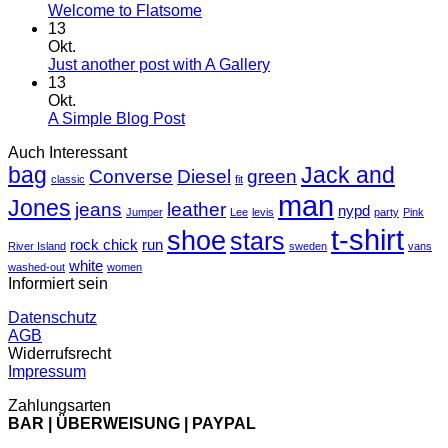
Keine
Welcome to Flatsome
Kommentare
13
zu
Okt.
Welcome
Keine
Just another post with A Gallery
to
Kommentare
13
Flatsome
zu
Okt.
Just
Keine
A Simple Blog Post
another
Kommentare
Auch Interessant
zu
post
bag
A
with
Jack and
Converse
Diesel
green
classic
fit
Simple
A
man
Jones
Blog
Gallery
jeans
leather
nypd
Jumper
Lee
levis
party
Pink
Post
t-shirt
shoe
stars
rock chick
run
River Island
sweden
vans
white
washed-out
women
Informiert sein
Datenschutz
AGB
Widerrufsrecht
Impressum
Zahlungsarten
BAR | ÜBERWEISUNG | PAYPAL