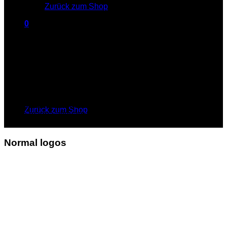
Zurück zum Shop
0
Warenkorb
LOGO ELEMENT
Lorem ipsum dolor sit amet,
consectetuer adipiscing elit,
Es befinden sich keine Produkte im Warenkorb.
sed diam nonummy nibh
euismod tincidunt ut laoreet
Zurück zum Shop
dolore magna aliquam erat
volutpat.
Normal logos