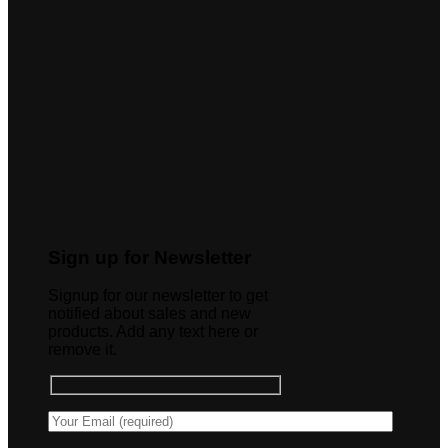
Sign up for Newsletter
Signup for our newsletter to get
notified about sales and new
products. Add any text here or
remove it.