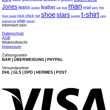
Simple
A
man
Jones
Blog
Gallery
jeans
leather
nypd
Jumper
Lee
levis
party
Pink
Post
t-shirt
shoe
stars
rock chick
run
River Island
sweden
vans
white
washed-out
women
Informiert sein
Datenschutz
AGB
Widerrufsrecht
Impressum
Zahlungsarten
BAR | ÜBERWEISUNG | PAYPAL
Versandpartner
DHL | GLS | DPD | HERMES | POST
V