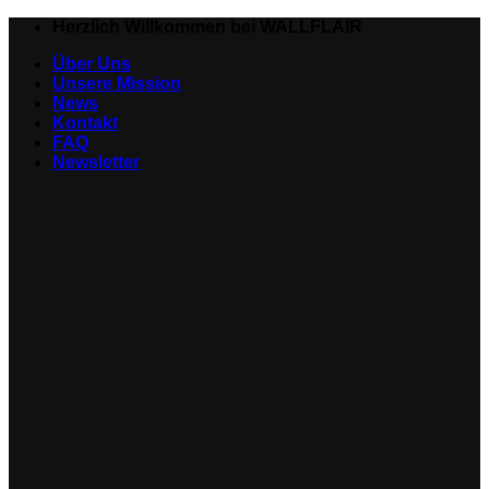
Zum
Herzlich Willkommen bei WALLFLAIR
Inhalt
Über Uns
springen
Unsere Mission
News
Kontakt
FAQ
Newsletter