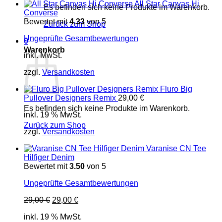
All Star Canvas Hi
Es befinden sich keine Produkte im Warenkorb.
Converse
Bewertet mit
4.33
von 5
Zurück zum Shop
Ungeprüfte Gesamtbewertungen
0
Warenkorb
inkl. MwSt.
zzgl.
Versandkosten
Fluro Big
Pullover Designers Remix
29,00
€
Es befinden sich keine Produkte im Warenkorb.
inkl. 19 % MwSt.
Zurück zum Shop
zzgl.
Versandkosten
Varanise CN Tee
Hilfiger Denim
Bewertet mit
3.50
von 5
Ungeprüfte Gesamtbewertungen
Ursprünglicher
Aktueller
29,00
€
29,00
€
Preis
Preis
inkl. 19 % MwSt.
war:
ist: