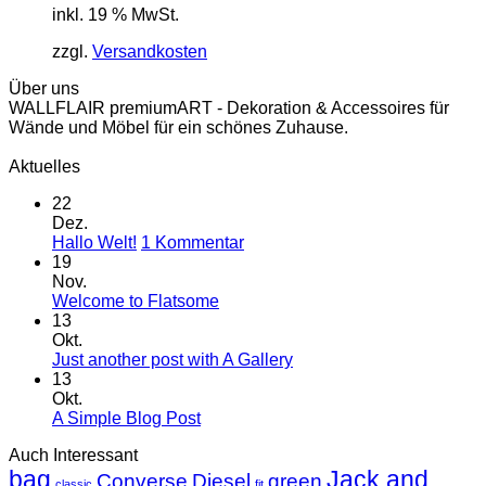
inkl. 19 % MwSt.
zzgl.
Versandkosten
Über uns
WALLFLAIR premiumART - Dekoration & Accessoires für
Wände und Möbel für ein schönes Zuhause.
Aktuelles
22
Dez.
zu
Hallo Welt!
1 Kommentar
Hallo
19
Welt!
Nov.
Keine
Welcome to Flatsome
Kommentare
13
zu
Okt.
Welcome
Keine
Just another post with A Gallery
to
Kommentare
13
Flatsome
zu
Okt.
Just
Keine
A Simple Blog Post
another
Kommentare
Auch Interessant
zu
post
bag
A
with
Jack and
Converse
Diesel
green
classic
fit