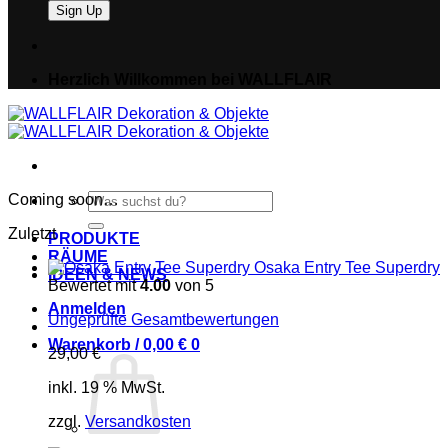
Herzlich Willkommen bei WALLFLAIR
Suche
Coming soon…
nach:
Zuletzt
PRODUKTE
RÄUME
Osaka Entry Tee Superdry
IDEEN & NEWS
Bewertet mit
4.00
von 5
Anmelden
Ungeprüfte Gesamtbewertungen
Warenkorb /
0,00
€
0
29,00
€
inkl. 19 % MwSt.
zzgl.
Versandkosten