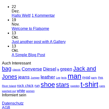
22
Dez.
zu
Hallo Welt!
1 Kommentar
Hallo
19
Welt!
Nov.
Keine
Welcome to Flatsome
Kommentare
13
zu
Okt.
Welcome
Keine
Just another post with A Gallery
to
Kommentare
13
Flatsome
zu
Okt.
Just
Keine
A Simple Blog Post
another
Kommentare
Auch Interessant
zu
post
bag
A
with
Jack and
Converse
Diesel
green
classic
fit
Simple
A
man
Jones
Blog
Gallery
jeans
leather
nypd
Jumper
Lee
levis
party
Pink
Post
t-shirt
shoe
stars
rock chick
run
River Island
sweden
vans
white
washed-out
women
Informiert sein
Datenschutz
AGB