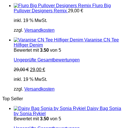
Fluro Big
Pullover Designers Remix
29,00
€
inkl. 19 % MwSt.
zzgl.
Versandkosten
Varanise CN Tee
Hilfiger Denim
Bewertet mit
3.50
von 5
Ungeprüfte Gesamtbewertungen
Ursprünglicher
Aktueller
29,00
€
29,00
€
Preis
Preis
inkl. 19 % MwSt.
war:
ist:
29,00 €
29,00 €.
zzgl.
Versandkosten
Top Seller
Daisy Bag Sonia
by Sonia Rykiel
Bewertet mit
3.50
von 5