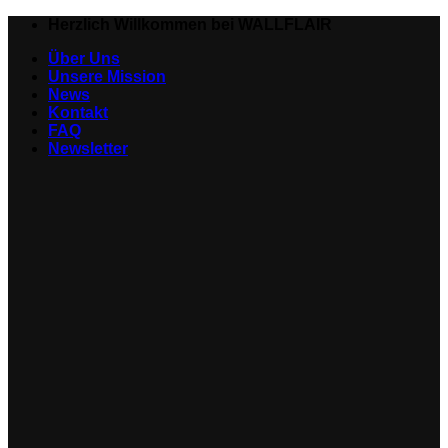
Zum
Herzlich Willkommen bei WALLFLAIR
Inhalt
Über Uns
springen
Unsere Mission
News
Kontakt
FAQ
Newsletter