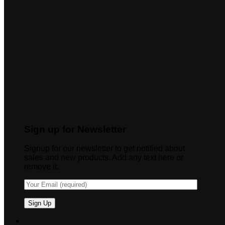
Sign up for Newsletter
Signup for our newsletter to get notified about
sales and new products. Add any text here or
remove it.