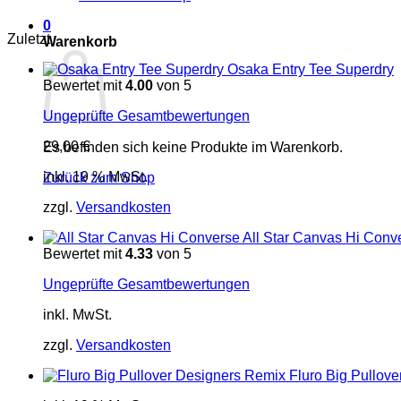
0
Zuletzt
Warenkorb
Osaka Entry Tee Superdry
Bewertet mit
4.00
von 5
Ungeprüfte Gesamtbewertungen
29,00
€
Es befinden sich keine Produkte im Warenkorb.
inkl. 19 % MwSt.
Zurück zum Shop
zzgl.
Versandkosten
All Star Canvas Hi Conv
Bewertet mit
4.33
von 5
Ungeprüfte Gesamtbewertungen
inkl. MwSt.
zzgl.
Versandkosten
Fluro Big Pullov